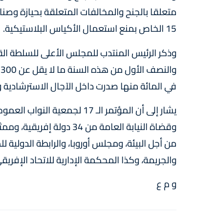
15 الخاص بمنع استعمال الأكياس البلاستيكية.
في المائة منها صدرت داخل الآجال الاسترشادية وبمتو
وقضاة النيابة العامة من 34
من أجل البيئة، ومجلس أوروبا، والرابطة الدولية 
والجريمة، وكذا المحكمة الإدارية للاتحاد الإفريق
و م ع