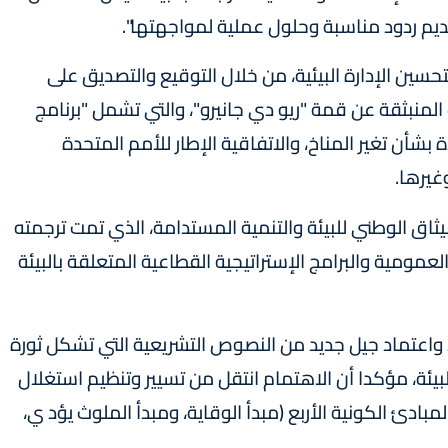
م ردود مناسبة وحلول عملية لمواجهتها".
تحسين الإدارة البيئية، من خلال التوقيع والتصديق على
 المنبثقة عن قمة "ريو دي جانيرو"، والتي تشمل "برنامج
مم المتحدة بشأن تغير المناخ، والاتفاقية الإطار للأمم المتحدة
غيرها.
اق الوطني للبيئة والتنمية المستدامة، الذي تمت ترجمته
مومية والبرامج الإستراتيجية القطاعية المتعلقة بالبيئة
 واعتماد جيل جديد من النصوص التشريعية التي تشكل ثورة
بيئة، مؤكدا أن الاهتمام انتقل من تسيير وتنظيم استغلال
مبادئ الكونية الأربع (مبدأ الوقاية، ومبدأ الملوث يؤد ي،