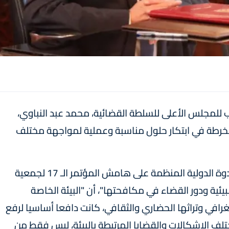
 للمجلس الأعلى للسلطة القضائية، محمد عبد النباوي،
نخرطة في ابتكار حلول مناسبة وعملية لمواجهة مختلف
وأوضح السيد عبد النباوي، في كلمة بمناسبة الندوة الدولية المنظمة على هامش المؤتمر الـ 17 لجمعية
يئية ودور القضاء في مكافحتها"، أن "البيئة الخاصة
رافي وتراثها الحضاري والثقافي، كانت دافعا أساسيا لرفع
ف الإشكالات والقضايا المرتبطة بالبيئة، ليس فقط من