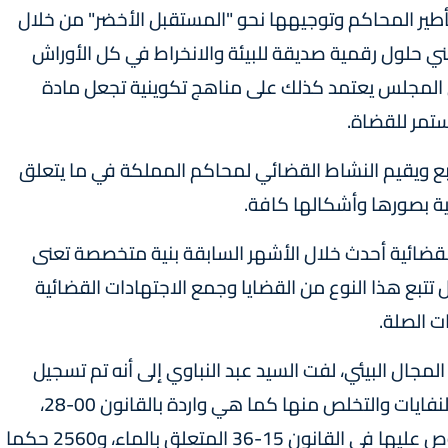
طير المحاكم وتوجيهها نحو "المستقبل الأخضر" من خلال
ني حلول رقمية صديقة للبيئة والانخراط في كل الأوراش
أن المجلس يعتمد كذلك على مناهج تكوينية تجعل مادة
ستمر للقضاة.
تبع ويقيم النشاط القضائي لمحاكم المملكة في ما يتعلق
ية بصورها وأشكالها كافة.
لقضائية أحدث خلال الأشهر السابقة بنية متخصصة تعنى
ل تتبع هذا النوع من القضايا وجمع الاجتهادات القضائية
ت الصلة.
مجال البيئي، لفت السيد عبد النباوي إلى أنه تم تسجيل
صدور 2790 حكما متعلقا بجنح ومخالفات تدبير النفايات والتخلص منها كما هي واردة بالقانون 00-28،
و1239 حكما متعلقا بالجنح والمخالفات المنصوص عليها في القانون 15-36 المتعلق بالماء، و2560 حكما