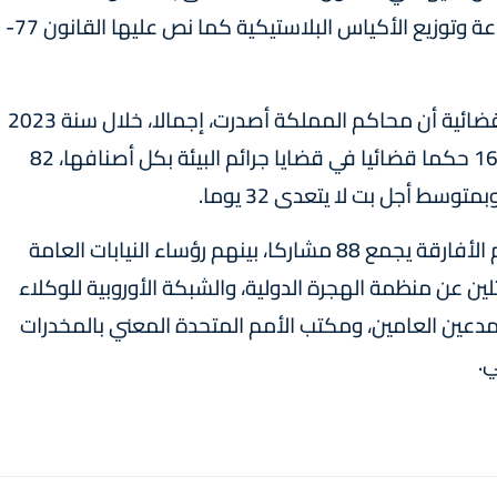
متعلقا بالجنح والمخالفات المتعلقة بحيازة وصناعة وتوزيع الأكياس البلاستيكية كما نص عليها القانون 77-
وذكر الرئيس المنتدب للمجلس الأعلى للسلطة القضائية أن محاكم المملكة أصدرت، إجمالا، خلال سنة 2023
والنصف الأول من هذه السنة ما لا يقل عن 16300 حكما قضائيا في قضايا جرائم البيئة بكل أصنافها، 82
سط أجل بت لا يتعدى 32 يوما.
يشار إلى أن المؤتمر الـ 17 لجمعية النواب العموم الأفارقة يجمع 88 مشاركا، بينهم رؤساء النيابات العامة
 دولة إفريقية، وممثلين عن منظمة الهجرة الدولية، والشبكة الأوروبية للوكلاء
للمدعين العامين، ومكتب الأمم المتحدة المعني بالمخدرات
ي.