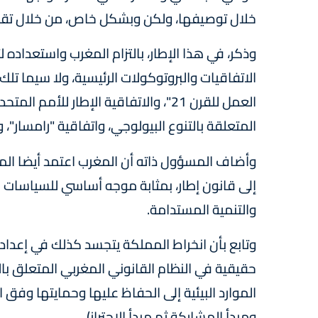
خلال توصيفها، ولكن وبشكل خاص، من خلال تقدي
وذكر، في هذا الإطار، بالتزام المغرب واستعداده ل
الاتفاقيات والبروتوكولات الرئيسية، ولا سيما تلك
العمل للقرن 21"، والاتفاقية الإطار للأ
المتعلقة بالتنوع البيولوجي، واتفاقية "رامسار"، و
وأضاف المسؤول ذاته أن المغرب اعتمد أيضا الميث
إلى قانون إطار، بمثابة موجه أساسي للسياسات الع
والتنمية المستدامة.
وتابع بأن انخراط المملكة يتجسد كذلك في إعداد
حقيقية في النظام القانوني المغربي المتعلق بال
الموارد البيئية إلى الحفاظ عليها وحمايتها وفق ال
ومبدأ المشاركة ثم مبدأ الاحتراز).