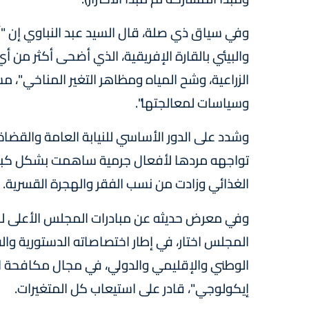
وفي سياق ذي صلة، قال السيد عبد النباوي إن "أبرز
والبيئي بالقارة الإفريقية، الذي أضحى أكثر من
الزراعية، وشح المياه ومظاهر التغير المناخي"، م
وسياسات لمعالجتها".
وشدد على الدور الأساسي للنيابة العامة والقضاة ل
تواجهه مردها لأفعال جرمية ساهمت بشكل كبير في
الغذائي وزادت من نسب الفقر والهجرة القسرية.
وفي معرض حديثه عن مبادرات المجلس الأعلى للسل
المجلس اختار، في إطار اختصاصاته الدستورية والقا
الوطني والإقليمي والدولي، في مجال مكافحة ال
إيكولوجي"، قادر على استيعاب كل المتغيرات.