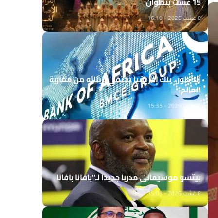
15 غشت بتطوان
8 غشت 2026 - 16:10
الناظور.. بنك إفريقيا يحتفي بزبنائه من مغاربة
العالم
8 غشت 2026 - 15:35
بيتسو موسيماني مدربا جديدا لـ"بافانا بافانا
8 غشت 2026 - 15:01