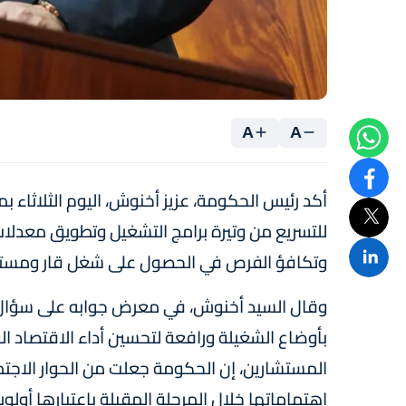
A
A
أكد رئيس الحكومة، عزيز أخنوش، اليوم الثلاثاء
للتسريع من وتيرة برامج التشغيل وتطويق معدلا
وتكافؤ الفرص في الحصول على شغل قار ومستد
وقال السيد أخنوش، في معرض جوابه على سؤال 
بأوضاع الشغيلة ورافعة لتحسين أداء الاقتصاد 
المستشارين، إن الحكومة جعلت من الحوار الاج
اهتماماتها خلال المرحلة المقبلة باعتبارها أول