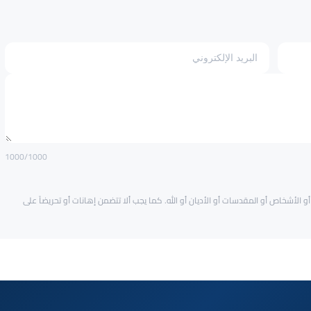
1000
/1000
و الأشخاص أو المقدسات أو الأديان أو الله. كما يجب ألا تتضمن إهانات أو تحريضاً على