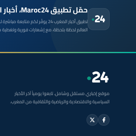
حمّل تطبيق Maroc24، أخبار المغرب تصلك أولاً
تطبيق أخبار المغرب 24 يوفّر لكم متا
العالم لحظة بلحظة، مع إشعارات فورية وتغطية 
موقع إخباري مستقل وشامل. تابعوا يومياً آخر الأخبار
السياسية والاقتصادية والرياضية والثقافية من المغرب.