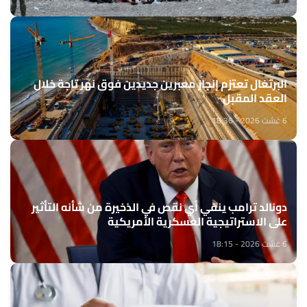
البرتغال تعتزم إنجاز معبرين جديدين فوق نهر تاجة خلال
العقد المقبل
6 غشت 2026 - 18:36
دونالد ترامب ينفي أي نقص في الذخيرة من شأنه التأثير
على الاستراتيجية العسكرية الأمريكية
6 غشت 2026 - 18:15