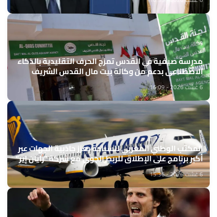
مدرسة صيفية في القدس تمزج الحرف التقليدية بالذكاء
الاصطناعي بدعم من وكالة بيت مال القدس الشريف
6 غشت 2026 - 16:09
المكتب الوطني المغربي للسياحة يعزز جاذبية الجهات عبر
أكبر برنامج على الإطلاق للربط الجوي مع شركة "رايان إير"
6 غشت 2026 - 15:36