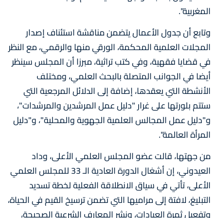
المغربية".
وتابع أن جدول الأعمال يتضمن مناقشة استئناف إصدار
المجلات العلمية المحكمة، الورقي منها والرقمي، مع النظر
في قضايا فقهية، وفي كتب تراثية، مبرزا أن المجلس سينظر
أيضا في الجوانب المتصلة بالبحث العلمي، ومختلف
الأنشطة التي يعقدها، إضافة إلى الدلائل المرجعية التي
ستتم بلورتها على غرار "دليل عمل المرشدين والمرشدات"،
و"دليل عمل المجالس العلمية الجهوية والمحلية"، و"دليل
المرأة العالمة".
من جهتها، قالت عضو المجلس العلمي الأعلى، وداد
العيدوني، إن أشغال الدورة العادية الـ 33 للمجلس العلمي
الأعلى، تأتي في سياق الانطلاقة الفعلية لخطة تسديد
التبليغ، لافتة إلى مراميها التي تضمن ترسيخ القيم في الحياة،
وتفعيل ثمرة العبادات، ونشر المعارف الشرعية الصحيحة،