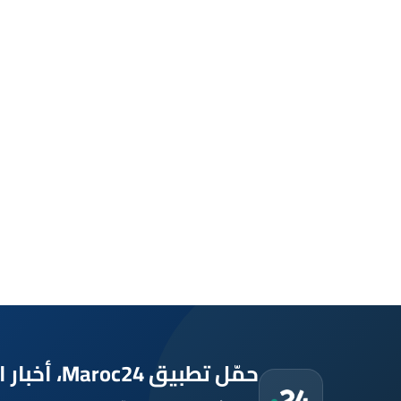
حمّل تطبيق Maroc24، أخبار المغرب تصلك أولاً