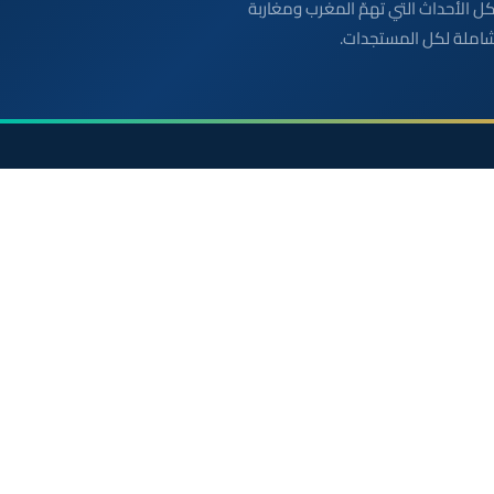
بعة مباشرة لكل الأحداث التي تهمّ المغرب ومغاربة
شاملة لكل المستجدات.
الأقسام
روابط مفيدة
أخبار وطنية
الملك محمد السادس
رياضة
ولي العهد الأمير مولاي
سياسة
مواقيت الصلاة بالمغرب
دولي
خريطة المغرب
جهات
الصحراء المغربية
صحة