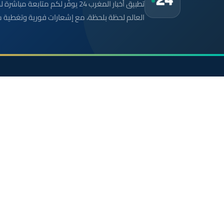
تطبيق أخبار المغرب 24 يوفّر لكم متا
العالم لحظة بلحظة، مع إشعارات فورية وتغطية 
موقع إخباري مستقل وشامل. تابعوا يومياً آخر الأخبار
السياسية والاقتصادية والرياضية والثقافية من المغرب.