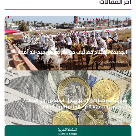
آخر المقالات
الجديدة.. افتتاح فعاليات موسم مولاي عبد الله أمغار
7 غشت 2026 - 21:27
سوق الصرف (27 - 31 يوليوز).. انخفاض زوج الدولار/
الدرهم بنسبة 0,42 في المائة (مركز أبحاث)
7 غشت 2026 - 21:05