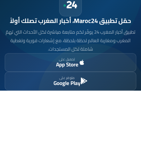
حمّل تطبيق Maroc24، أخبار المغرب تصلك أولاً
تطبيق أخبار المغرب 24 يوفّر لكم متابعة مباشرة لكل الأحداث التي تهمّ
المغرب ومغاربة العالم لحظة بلحظة، مع إشعارات فورية وتغطية
شاملة لكل المستجدات.
تحميل على
App Store
متوفر على
Google Play
موقع إخباري مستقل وشامل. تابعوا يومياً آخر الأخبار