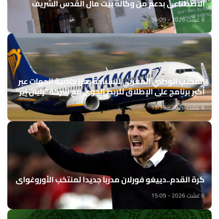
الاصطناعي بدعم من وكالة بيت مال القدس الشريف
6 غشت 2026 - 16:09
المكتب الوطني المغربي للسياحة يعزز جاذبية الجهات عبر
أكبر برنامج على الإطلاق للربط الجوي مع شركة "رايان إير"
6 غشت 2026 - 15:36
كرة القدم..دييغو فورلان مدربا جديدا لمنتخب الأوروغواي
6 غشت 2026 - 15:09