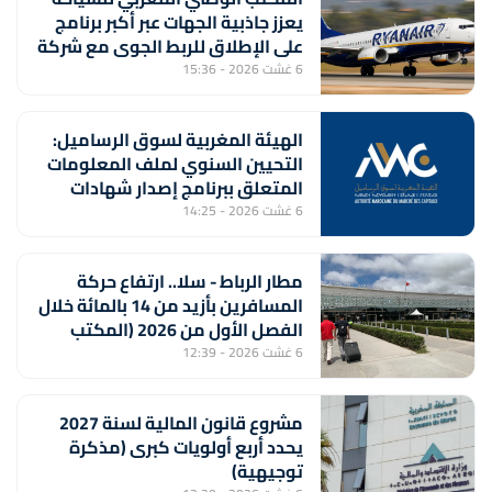
يعزز جاذبية الجهات عبر أكبر برنامج
على الإطلاق للربط الجوي مع شركة
"رايان إير"
6 غشت 2026 - 15:36
الهيئة المغربية لسوق الرساميل:
التحيين السنوي لملف المعلومات
المتعلق ببرنامج إصدار شهادات
الإيداع من طرف بنك "CFG"
6 غشت 2026 - 14:25
مطار الرباط - سلا.. ارتفاع حركة
المسافرين بأزيد من 14 بالمائة خلال
الفصل الأول من 2026 (المكتب
الوطني للمطارات)
6 غشت 2026 - 12:39
مشروع قانون المالية لسنة 2027
يحدد أربع أولويات كبرى (مذكرة
توجيهية)