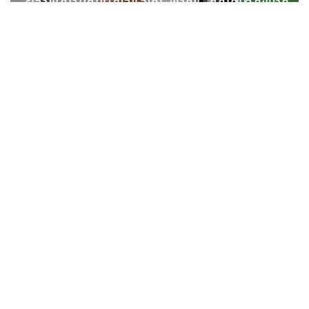
مدرسة صيفية في القدس تمزج الحرف التقليدية بالذكاء
الاصطناعي بدعم من وكالة بيت مال القدس الشريف
6 غشت 2026 - 16:09
حمّل تطبيق Maroc24، أخبار المغرب تصلك أولاً
تطبيق أخبار المغرب 24 يوفّر لكم متابعة مباشرة لكل الأحداث التي تهمّ
المغرب ومغاربة العالم لحظة بلحظة، مع إشعارات فورية وتغطية
شاملة لكل المستجدات.
تحميل على
App Store
متوفر على