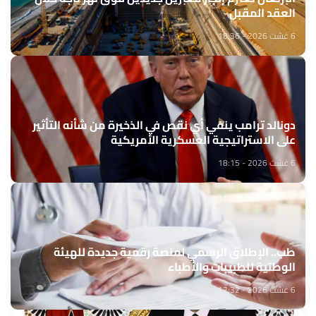
العقد المقبل
6 غشت 2026 - 18:36
دونالد ترامب ينفي أي نقص في الذخيرة من شأنه التأثير
على الاستراتيجية العسكرية الأمريكية
6 غشت 2026 - 18:15
طب.. الإطلاق الرسمي لمنصة رقمية جديدة للهيئة
الوطنية للطبيبات والأطباء
6 غشت 2026 - 17:32