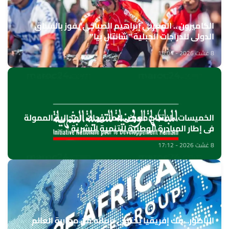
الكاميرون .. المغربي إبراهيم الصباحي يفوز بالسباق
الدولي للدراجات الجبلية "شانتال بيا"
8 غشت 2026 - 18:04
الخميسات ..افتتاح معرض للمنتوجات المجالية الممولة
في إطار المبادرة الوطنية للتنمية البشرية
8 غشت 2026 - 17:12
الناظور.. بنك إفريقيا يحتفي بزبنائه من مغاربة العالم