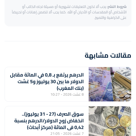
شروط النشر:
يجب ألا تكون التعليقات تشهيرية أو مسيئة تجاه الكاتب أو
الأشخاص أو المقدسات أو الأديان أو الله. كما يجب ألا تتضمن إهانات أو تحريضاً
على الكراهية والتمييز.
مقالات مشابهة
الدرهم يرتفع بـ 0,8 في المائة مقابل
الدولار ما بين 30 يوليوز و5 غشت
(بنك المغرب)
8 غشت 2026 - 10:27
سوق الصرف (27 - 31 يوليوز)..
انخفاض زوج الدولار/الدرهم بنسبة
0,42 في المائة (مركز أبحاث)
7 غشت 2026 - 21:05