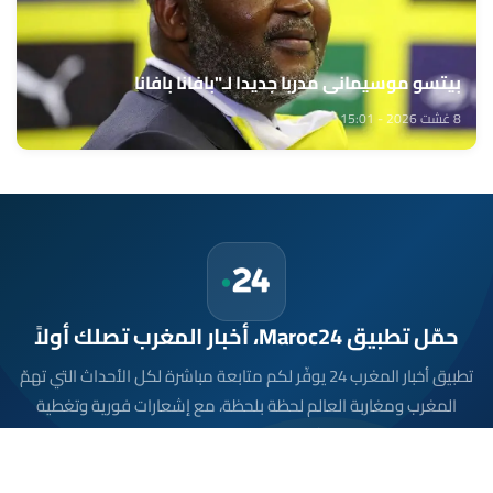
بيتسو موسيماني مدربا جديدا لـ"بافانا بافانا
8 غشت 2026 - 15:01
حمّل تطبيق Maroc24، أخبار المغرب تصلك أولاً
تطبيق أخبار المغرب 24 يوفّر لكم متابعة مباشرة لكل الأحداث التي تهمّ
المغرب ومغاربة العالم لحظة بلحظة، مع إشعارات فورية وتغطية
شاملة لكل المستجدات.
تحميل على
App Store