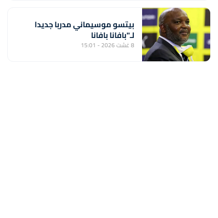
بيتسو موسيماني مدربا جديدا
لـ"بافانا بافانا
8 غشت 2026 - 15:01