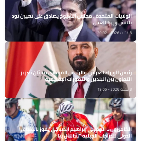
الولايات المتحدة.. مجلس الشيوخ يصادق على تعيين تود
بلانش وزيرا للعدل
8 غشت 2026 - 20:02
رئيس الوزراء العراقي والرئيس الفرنسي يبحثان تعزيز
التعاون بين البلدين والتطورات الإقليمية
8 غشت 2026 - 19:05
الكاميرون .. المغربي إبراهيم الصباحي يفوز بالسباق
الدولي للدراجات الجبلية "شانتال بيا"