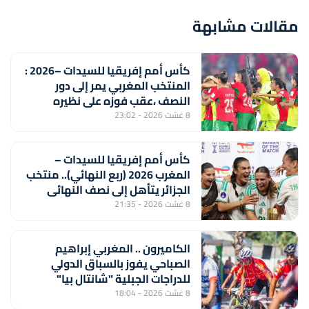
مقالات مشابهة
كأس أمم إفريقيا للسيدات –2026 :
المنتخب المغربي يمر إلى دور
النصف ،عقب فوزه على نظيره
الجنوب إفريقي (2-1) ويتأهل إلى
8 غشت 2026 - 23:02
مونديال 2027
كأس أمم إفريقيا للسيدات –
المغرب 2026 (ربع النهائي).. منتخب
الجزائر يتأهل إلى نصف النهائي
بفوزه على نظيره الايفواري (2-1)
8 غشت 2026 - 21:35
الكاميرون .. المغربي إبراهيم
الصباحي يفوز بالسباق الدولي
للدراجات الجبلية "شانتال بيا"
8 غشت 2026 - 18:04