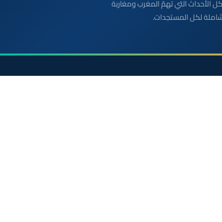
بعة مباشرة لكل الأحداث التي تهمّ المغرب ومغاربة
شاملة لكل المستجدات.
الأقسام
روابط مفيدة
أخبار وطنية
الملك محمد السادس
رياضة
ولي العهد الأمير مولاي
سياسة
مواقيت الصلاة بالمغرب
دولي
خريطة المغرب
جهات
الصحراء المغربية
صحة