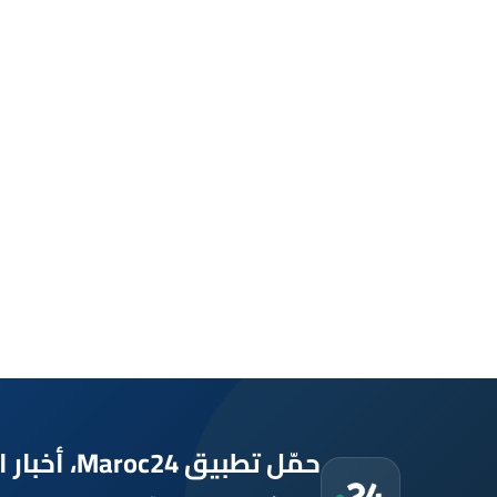
حمّل تطبيق Maroc24، أخبار المغرب تصلك أولاً