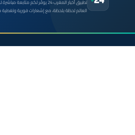
تطبيق أخبار المغرب 24 يوفّر لكم متا
العالم لحظة بلحظة، مع إشعارات فورية وتغطية 
موقع إخباري مستقل وشامل. تابعوا يومياً آخر الأخبار
السياسية والاقتصادية والرياضية والثقافية من المغرب.