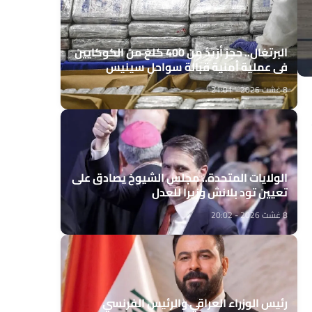
البرتغال.. حجز أزيد من 400 كلغ من الكوكايين
في عملية أمنية قبالة سواحل سينيس
8 غشت 2026 - 21:01
الولايات المتحدة.. مجلس الشيوخ يصادق على
تعيين تود بلانش وزيرا للعدل
8 غشت 2026 - 20:02
رئيس الوزراء العراقي والرئيس الفرنسي