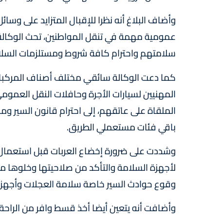
وأضاف البلاغ أنه نظرا للإقبال المتزايد على وسا
عمومية مهمة في تنقل المواطنين، تحث الوكالة 
سلامتهم واحترام كافة شروط ومستلزمات السلامة
كما دعت الوكالة سائقي مختلف أصناف المركبا
المهنيين لسيارات الأجرة وحافلات النقل العمو
الملقاة على عاتقهم، إلى احترام قانون السير وم
باقي فئات مستعملي الطريق.
وشددت على ضرورة إخضاع العربات قبل استعمال ا
لأجهزة السلامة والتأكد من صلاحيتها وخلوها من
وقوع حوادث السير خاصة سلامة العجلات وأجهزة ا
وأضافت أنه يتعين أيضا أخذ قسط وافر من الراح