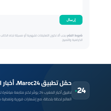
إرسال
شروط النشر:
يجب ألا تكون التعليقات تشهيرية أو مسيئة تجاه الكاتب أ
الكراهية والتمييز.
حمّل تطبيق Maroc24، أخبار المغرب تصلك أولاً
تطبيق أخبار المغرب 24 يوفّر لكم متا
العالم لحظة بلحظة، مع إشعارات فورية وتغطية 