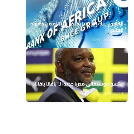
الناظور.. بنك إفريقيا يحتفي بزبنائه من مغاربة
العالم
8 غشت 2026 - 15:35
بيتسو موسيماني مدربا جديدا لـ"بافانا بافانا
8 غشت 2026 - 15:01