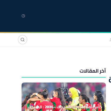
لمغربية
مغاربة العالم
دولي
صوت وصورة
آخر المقالات
كأس أمم إفريقيا للسيدات –2026 : المنتخب