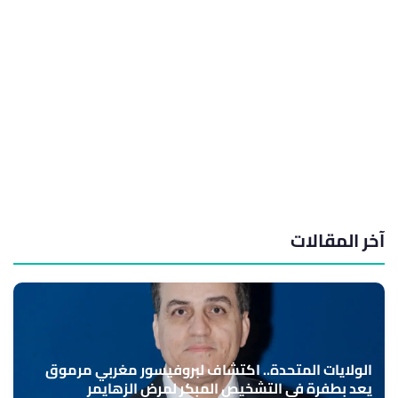
آخر المقالات
الولايات المتحدة.. اكتشاف لبروفيسور مغربي مرموق
يعد بطفرة في التشخيص المبكر لمرض الزهايمر