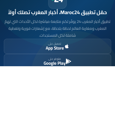
حمّل تطبيق Maroc24، أخبار المغرب تصلك أولاً
تطبيق أخبار المغرب 24 يوفّر لكم متابعة مباشرة لكل الأحداث التي تهمّ
المغرب ومغاربة العالم لحظة بلحظة، مع إشعارات فورية وتغطية
شاملة لكل المستجدات.
تحميل على
App Store
متوفر على
Google Play
موقع إخباري مستقل وشامل. تابعوا يومياً آخر الأخبار