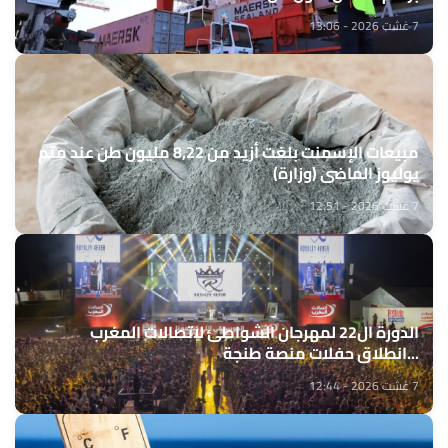
7 غشت 2026 - 13:06
مبيعات الإسمنت بلغت أزيد من 8,22 مليون طن عند متم
يوليوز الماضي (وزارة)
7 غشت 2026 - 12:51
الدورة ال22 لمهرجان الشواطئ لاتصالات المغرب
...انطلاق حفلات منصة طنجة
7 غشت 2026 - 12:44