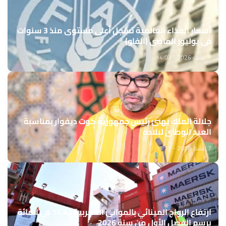
أسعار الغذاء العالمية تسجل أعلى مستوى منذ 3 سنوات
في يوليوز الماضي (الفاو)
7 غشت 2026 - 14:03
جلالة الملك يهنئ رئيس جمهورية كوت ديفوار بمناسبة
العيد الوطني لبلاده
7 غشت 2026 - 13:27
ارتفاع الرواج المينائي بالموانئ المغربية بـ14,4 في المائة
برسم الفصل الأول من سنة 2026