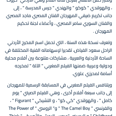
، والهولندي " كوكو " والهندي " جرس المدرسة " ، إلى
جانب تكريم ضيفي المهرجان الفنان المصري ماجد المصري
والفنان السوري سامر المصري ، وأعضاء لجنة تحكيم
المهرجان .
وتعرف نسخة هذه السنة ، التي تحمل اسم المخرج الأردني
الراحل سعود الفياض، تقديرا لإسهاماته الفنية المختلفة في
الساحة الأردنية والعربية ، مشاركات متنوعة بين أفلام محلية
ودولية وعربية ضمنها الفيلم المغربي " الآلة " لمخرجه
أسامة لمحرزي علوي.
ويتنافس الفيلم المغربي في المسابقة الرسمية للمهرجان
إلى جانب سبعة أفلام أخرى ، وهي الفيلم الصيني " يوم
كامل " ، والهولندي "كي كو" ، و التشيكي " Figurant " ،
والفرنسي " The Camel Boy " و" الروسي " The Power of
Childhood " و البحريني "عروس البحر" ، والأمريكي" Thick