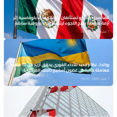
المكسيك والبيرو تستأنفان علاقاتهما الدبلوماسية إثر
أزمة مرتبطة بمنح اللجوء لرئيسة وزراء بيروفية سابقة
7 غشت 2026 - 20:31
رواندا.. نظام جديد للأداء الفوري يحقق أزيد من 10 ملايين
معاملة مالية في غضون أسابيع (البنك المركزي)
7 غشت 2026 - 19:23
كندا: تراجع طفيف في معدل البطالة خلال شهر يوليوز