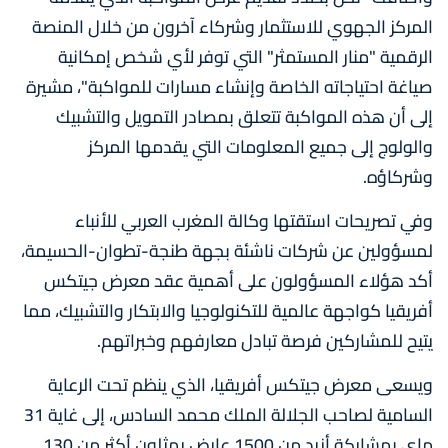
المركز الجهوي للاستثمار وشركاء آخرون من خلال المنصة
الرقمية "منار المستمثر" التي توفر لأي شخص إمكانية
صياغة احتياجاته الخاصة وإنشاء مسارات للمواكبة"، مشيرة
إلى أن هذه المواكبة تتعلق بمصادر التمويل والتشبيك
والولوج إلى جميع المعلومات التي يقدمها المركز
وشركاؤه.
وفي تصريحات استقتها وكالة المغرب العربي للأنباء
لمسؤولين عن شركات ناشئة بجهة طنجة-تطوان-الحسيمة،
أكد هؤلاء المسؤولون على أهمية عقد معرض جيتكس
أفريقيا كواجهة عالمية للتكنولوجيا والابتكار والتشبيك، مما
يتيح للمشاركين فرصة تبادل معارفهم وخبراتهم.
ويسعى معرض جيتكس أفريقيا، الذي ينظم تحت الرعاية
السامية لصاحب الجلالة الملك محمد السادس، إلى غاية 31
ماي بمشاركة أزيد من 1500 عارض يمثلون أكثر من 130