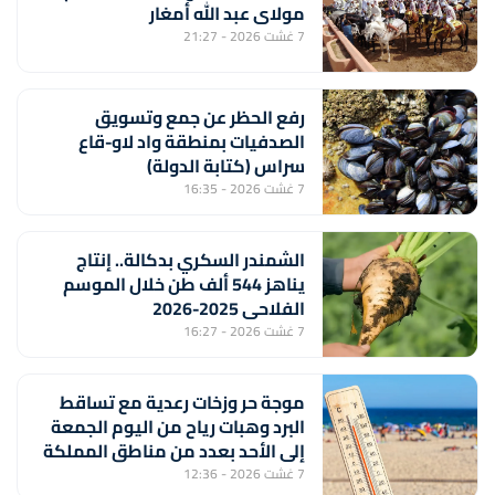
مولاي عبد الله أمغار
7 غشت 2026 - 21:27
رفع الحظر عن جمع وتسويق
الصدفيات بمنطقة واد لاو-قاع
سراس (كتابة الدولة)
7 غشت 2026 - 16:35
الشمندر السكري بدكالة.. إنتاج
يناهز 544 ألف طن خلال الموسم
الفلاحي 2025-2026
7 غشت 2026 - 16:27
موجة حر وزخات رعدية مع تساقط
البرد وهبات رياح من اليوم الجمعة
إلى الأحد بعدد من مناطق المملكة
(نشرة إنذارية)
7 غشت 2026 - 12:36