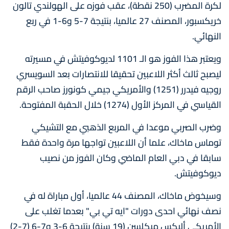
لكرة المضرب (250 نقطة)، عقب فوزه على الهولندي تالون
خريكسبور، المصنف 27 عالميا، بنتيجة 7-5 و6-1 في ربع
النهائي.
ويعتبر هذا الفوز هو الـ 1101 لديوكوفيتش في مسيرته
ليصبح ثالث أكثر اللاعبين تحقيقا للانتصارات بعد السويسري
روجيه فيدرر (1251) والأمريكي جيمي كونورز صاحب الرقم
القياسي في المركز الأول (1274) خلال الحقبة المفتوحة.
وضرب الصربي موعدا في المربع الذهبي مع التشيكي
توماس ماخاك، علما أن اللاعبين تواجها مرة واحدة فقط
سابقا في دبي العام الماضي وكان الفوز من نصيب
ديوكوفيتش.
وسيخوض ماخاك، المصنف 44 عالميا، أول مباراة له في
نصف نهائي احدى دورات "ايه تي بي" بعدما تغلب على
الأمريكي أليكس ميكلسن (19 سنة) بنتيجة 6-3 و7-6 (7-2)