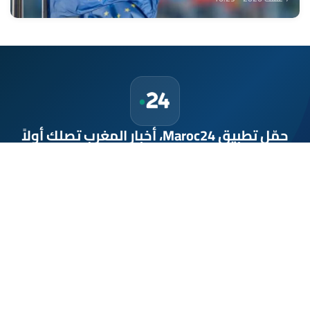
حمّل تطبيق Maroc24، أخبار المغرب تصلك أولاً
تطبيق أخبار المغرب 24 يوفّر لكم متابعة مباشرة لكل الأحداث التي تهمّ
المغرب ومغاربة العالم لحظة بلحظة، مع إشعارات فورية وتغطية
شاملة لكل المستجدات.
تحميل على
App Store
متوفر على
Google Play