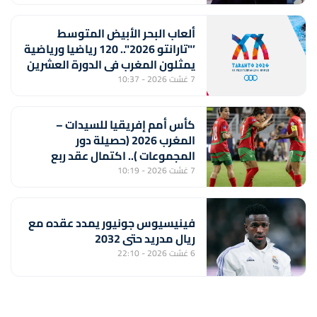
الفوز" (خورخي فيلدا)
ألعاب البحر الأبيض المتوسط
’"تارانتو 2026".. 120 رياضيا ورياضية
يمثلون المغرب في الدورة العشرين
7 غشت 2026 - 10:37
كأس أمم إفريقيا للسيدات –
المغرب 2026 (حصيلة دور
المجموعات ).. اكتمال عقد ربع
النهائي ولبؤات الأطلس أمام جنوب
7 غشت 2026 - 10:19
إفريقيا بعيون المونديال
فينيسيوس جونيور يمدد عقده مع
ريال مدريد حتى 2032
6 غشت 2026 - 22:10