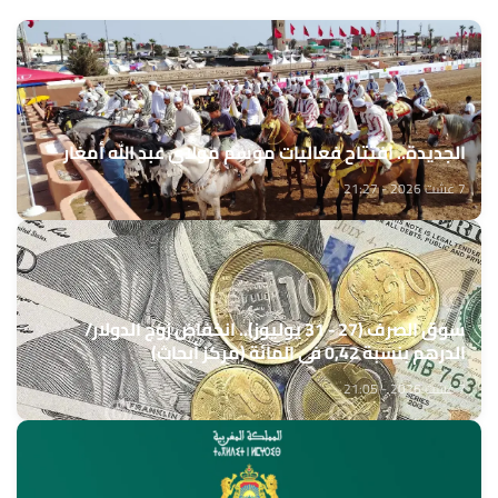
الجديدة.. افتتاح فعاليات موسم مولاي عبد الله أمغار
7 غشت 2026 - 21:27
سوق الصرف (27 - 31 يوليوز).. انخفاض زوج الدولار/
الدرهم بنسبة 0,42 في المائة (مركز أبحاث)
7 غشت 2026 - 21:05