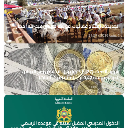
الجديدة.. افتتاح فعاليات موسم مولاي عبد الله أمغار
7 غشت 2026 - 21:27
سوق الصرف (27 - 31 يوليوز).. انخفاض زوج الدولار/
الدرهم بنسبة 0,42 في المائة (مركز أبحاث)
7 غشت 2026 - 21:05
الدخول المدرسي المقبل سیتم في موعده الرسمي