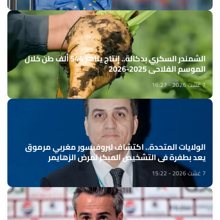
الشمندر السكري بدكالة.. إنتاج يناهز 544 ألف طن خلال
الموسم الفلاحي 2025-2026
7 غشت 2026 - 16:27
الولايات المتحدة.. اكتشاف لبروفيسور مغربي مرموق
يعد بطفرة في التشخيص المبكر لمرض الزهايمر
7 غشت 2026 - 15:22