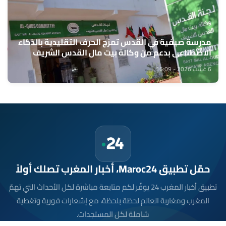
مدرسة صيفية في القدس تمزج الحرف التقليدية بالذكاء
الاصطناعي بدعم من وكالة بيت مال القدس الشريف
6 غشت 2026 - 16:09
حمّل تطبيق Maroc24، أخبار المغرب تصلك أولاً
تطبيق أخبار المغرب 24 يوفّر لكم متابعة مباشرة لكل الأحداث التي تهمّ
المغرب ومغاربة العالم لحظة بلحظة، مع إشعارات فورية وتغطية
شاملة لكل المستجدات.