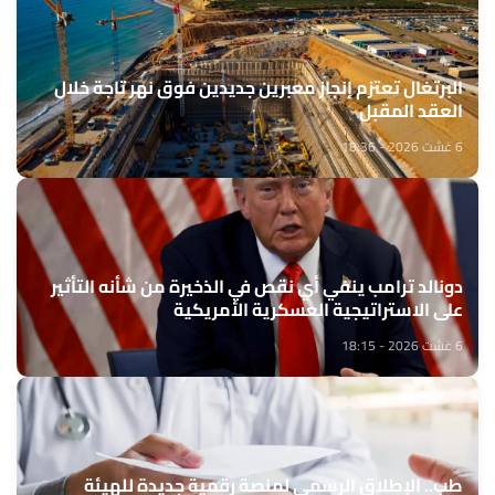
البرتغال تعتزم إنجاز معبرين جديدين فوق نهر تاجة خلال
العقد المقبل
6 غشت 2026 - 18:36
دونالد ترامب ينفي أي نقص في الذخيرة من شأنه التأثير
على الاستراتيجية العسكرية الأمريكية
6 غشت 2026 - 18:15
طب.. الإطلاق الرسمي لمنصة رقمية جديدة للهيئة