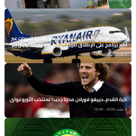
المكتب الوطني المغربي للسياحة يعزز جاذبية الجهات عبر
أكبر برنامج على الإطلاق للربط الجوي مع شركة "رايان إير"
6 غشت 2026 - 15:36
كرة القدم..دييغو فورلان مدربا جديدا لمنتخب الأوروغواي
6 غشت 2026 - 15:09