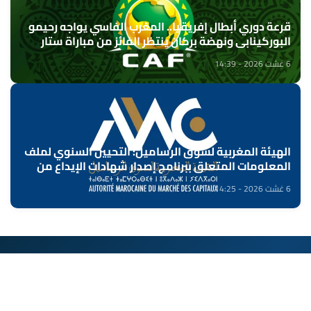
قرعة دوري أبطال إفريقيا.. المغرب الفاسي يواجه رحيمو
البوركينابي ونهضة بركان ينتظر الفائز من مباراة ستار
سبور السيراليوني وميدينا يونايتد الغامبي
6 غشت 2026 - 14:39
الهيئة المغربية لسوق الرساميل: التحيين السنوي لملف
المعلومات المتعلق ببرنامج إصدار شهادات الإيداع من
طرف بنك "CFG"
6 غشت 2026 - 14:25