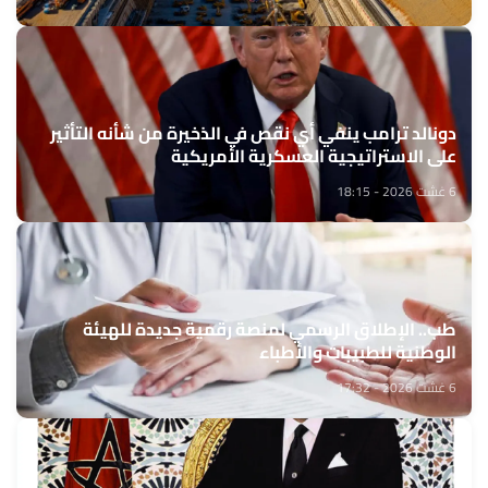
دونالد ترامب ينفي أي نقص في الذخيرة من شأنه التأثير
على الاستراتيجية العسكرية الأمريكية
6 غشت 2026 - 18:15
طب.. الإطلاق الرسمي لمنصة رقمية جديدة للهيئة
الوطنية للطبيبات والأطباء
6 غشت 2026 - 17:32