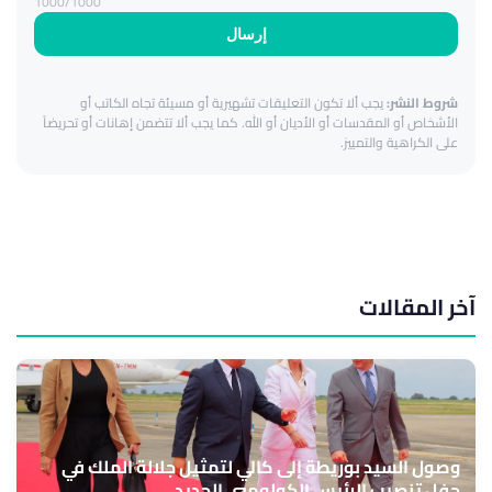
1000
/1000
إرسال
شروط النشر:
يجب ألا تكون التعليقات تشهيرية أو مسيئة تجاه الكاتب أو
الأشخاص أو المقدسات أو الأديان أو الله. كما يجب ألا تتضمن إهانات أو تحريضاً
على الكراهية والتمييز.
آخر المقالات
وصول السيد بوريطة إلى كالي لتمثيل جلالة الملك في
حفل تنصيب الرئيس الكولومبي الجديد