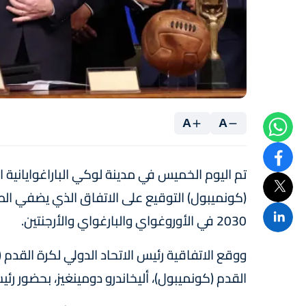
A
A
تم اليوم الخميس في مدينة لوكي الباراغوايانية ا
(كونميبول) التوقيع على الاتفاق الذي يضفي الطا
2030 في الأوروغواي والبارغواي والأرجنتين.
ووقع الاتفاقية رئيس الاتحاد الدولي لكرة القدم (ال
القدم (كونميبول)، أليخاندرو دومينغيز، بحضور رئيس