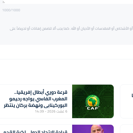
1000
/1000
و الأشخاص أو المقدسات أو الأديان أو الله. كما يجب ألا تتضمن إهانات أو تحريضاً على
قرعة دوري أبطال إفريقيا..
المغرب الفاسي يواجه رحيمو
البوركينابي ونهضة بركان ينتظر
الفائز من مباراة ستار سبور
6 غشت 2026 - 14:39
السيراليوني وميدينا يونايتد
الغامبي
قيادة الاتحاد الدولي لكرة القدم