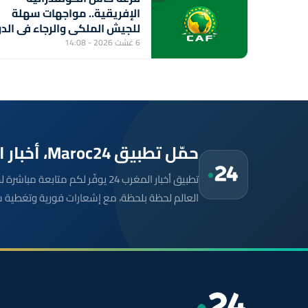
الإفريقية.. مواجهات سهلة
للجيش الملكي والرجاء في الدو
التمهيدي الثاني
6 غشت 2026 - 14:08
حمّل تطبيق Maroc24، أخبار المغرب تصلك أولاً
تطبيق أخبار المغرب 24 يوفّر لكم متا
العالم لحظة بلحظة، مع إشعارات فورية وتغطية 