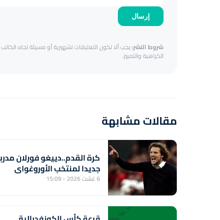
إرسال
شروط النشر:
يجب ألا تكون التعليقات تشهيرية أو مسيئة تجاه الكاتب أ
الكراهية والتمييز.
مقالات مشابهة
كرة القدم..دييغو فورلان مدربا
جديدا لمنتخب الأوروغواي
6 غشت 2026 - 15:09
قرعة كأس الكونفدرالية