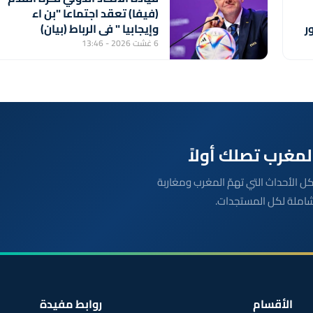
(فيفا) تعقد اجتماعا "بن اء
ر
وإيجابيا " في الرباط (بيان)
6 غشت 2026 - 13:46
بعة مباشرة لكل الأحداث التي تهمّ المغرب ومغاربة
شاملة لكل المستجدات.
الأقسام
روابط مفيدة