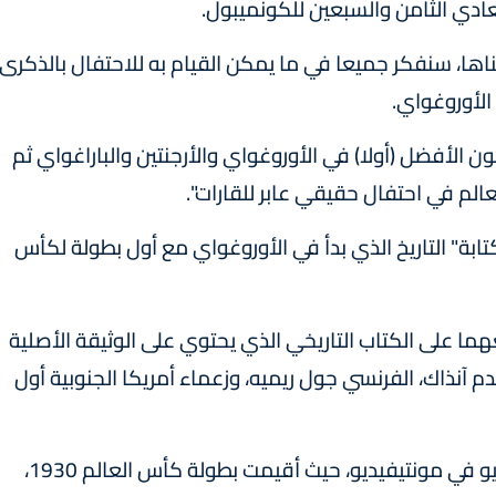
دي الثامن والسبعين للكونميبول.
ناها، سنفكر جميعا في ما يمكن القيام به للاحتفال بالذكرى
 الفيفا أن كأس العالم 2030 "ستكون الأفضل (أولا) في الأوروغواي والأرجنتين والباراغواي ثم
الم في احتفال حقيقي عابر للقارات".
تابة" التاريخ الذي بدأ في الأوروغواي مع أول بطولة لكأس
هما على الكتاب التاريخي الذي يحتوي على الوثيقة الأصلية
دم آنذاك، الفرنسي جول ريميه، وزعماء أمريكا الجنوبية أول
وتم العثور على الوثيقة مؤخرًا في ملعب سينتيناريو في مونتيفيديو، حيث أقيمت بطولة كأس العالم 1930،