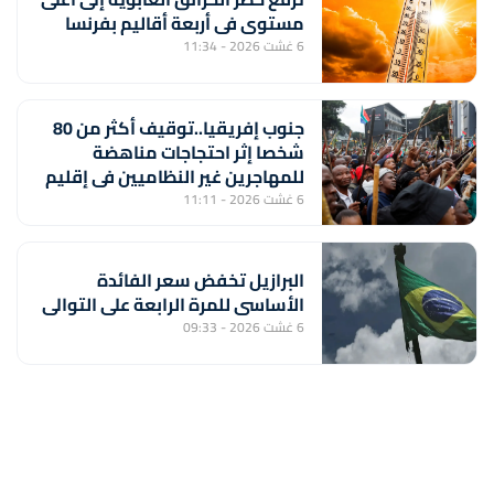
مستوى في أربعة أقاليم بفرنسا
6 غشت 2026 - 11:34
جنوب إفريقيا..توقيف أكثر من 80
شخصا إثر احتجاجات مناهضة
للمهاجرين غير النظاميين في إقليم
كوازولو-ناتال
6 غشت 2026 - 11:11
البرازيل تخفض سعر الفائدة
الأساسي للمرة الرابعة على التوالي
6 غشت 2026 - 09:33