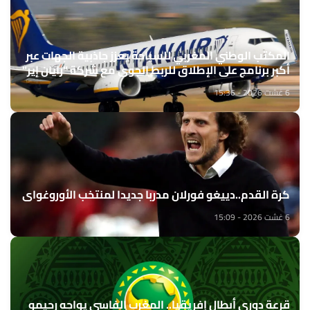
المكتب الوطني المغربي للسياحة يعزز جاذبية الجهات عبر
أكبر برنامج على الإطلاق للربط الجوي مع شركة "رايان إير"
6 غشت 2026 - 15:36
كرة القدم..دييغو فورلان مدربا جديدا لمنتخب الأوروغواي
6 غشت 2026 - 15:09
قرعة دوري أبطال إفريقيا.. المغرب الفاسي يواجه رحيمو