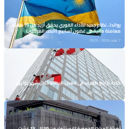
رواندا.. نظام جديد للأداء الفوري يحقق أزيد من 10 ملايين
معاملة مالية في غضون أسابيع (البنك المركزي)
7 غشت 2026 - 19:23
كندا: تراجع طفيف في معدل البطالة خلال شهر يوليوز
7 غشت 2026 - 18:36
تعبئة المراكز الجهوية للاستثمار من 10 إلى 13 غشت