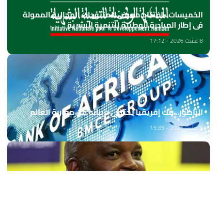
الخميسات ..افتتاح معرض للمنتوجات المجالية الممولة
في إطار المبادرة الوطنية للتنمية البشرية
8 غشت 2026 - 17:12
الناظور.. بنك إفريقيا يحتفي بزبنائه من مغاربة العالم
8 غشت 2026 - 15:35
بيتسو موسيماني مدربا جديدا لـ"بافانا بافانا
8 غشت 2026 - 15:01