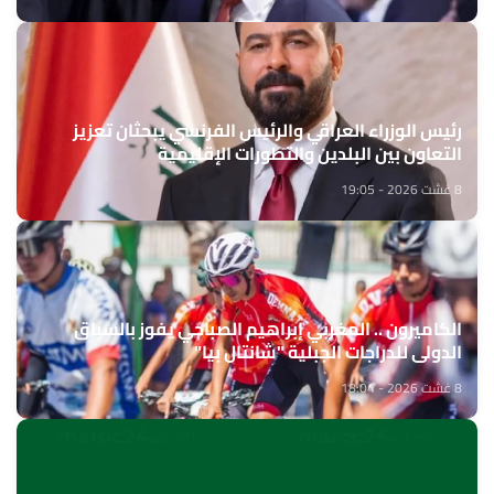
رئيس الوزراء العراقي والرئيس الفرنسي يبحثان تعزيز
التعاون بين البلدين والتطورات الإقليمية
8 غشت 2026 - 19:05
الكاميرون .. المغربي إبراهيم الصباحي يفوز بالسباق
الدولي للدراجات الجبلية "شانتال بيا"
8 غشت 2026 - 18:04