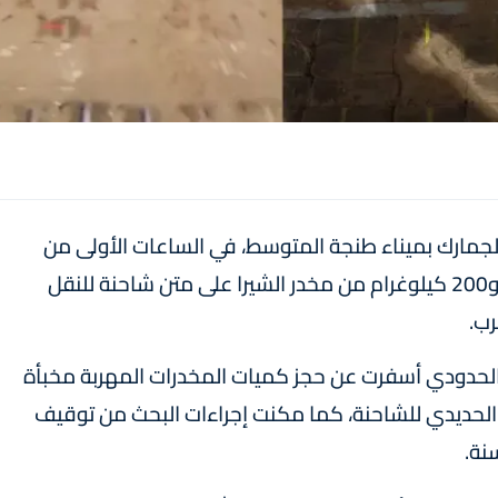
جمارك بميناء طنجة المتوسط، في الساعات الأولى من
صباح اليوم السبت، من إحباط محاولة تهريب طن و200 كيلوغرام من مخدر الشيرا على متن شاحنة للنقل
رب.
الحدودي أسفرت عن حجز كميات المخدرات المهربة مخبأة
لحديدي للشاحنة، كما مكنت إجراءات البحث من توقيف