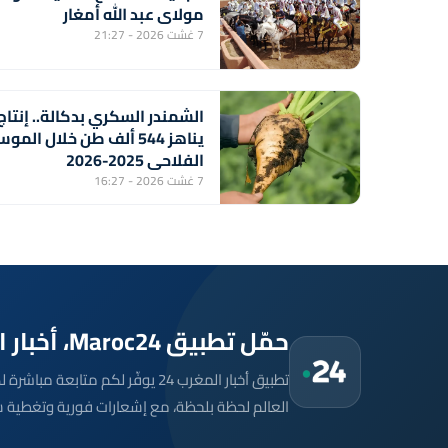
مولاي عبد الله أمغار
7 غشت 2026 - 21:27
الشمندر السكري بدكالة.. إنتاج
يناهز 544 ألف طن خلال المو
الفلاحي 2025-2026
7 غشت 2026 - 16:27
حمّل تطبيق Maroc24، أخبار المغرب تصلك أولاً
تطبيق أخبار المغرب 24 يوفّر لكم متا
العالم لحظة بلحظة، مع إشعارات فورية وتغطية 