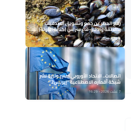
رفع الحظر عن جمع وتسويق الصدفيات
بمنطقة واد لاو-قاع سراس (كتابة الدولة)
7 غشت 2026 - 16:35
اتصالات.. الاتحاد الأوروبي يسرع وتيرة نشر
شبكة أقماره الاصطناعية "إيريس2"
7 غشت 2026 - 16:29