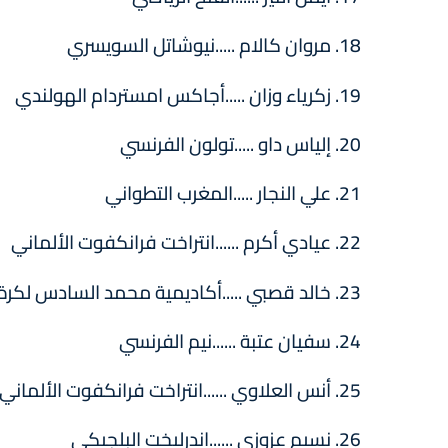
18. مروان كالام .....نيوشاتل السويسري
19. زكرياء وزان .....أجاكس امستردام الهولندي
20. إلياس داو .....تولون الفرنسي
21. علي النجار .....المغرب التطواني
22. عيادي أكرم ......انتراخت فرانكفوت الألماني
23. خالد قصبي .....أكاديمية محمد السادس لكرة القدم
24. سفیان عتبة ......نيم الفرنسي
25. أنس العلاوي ......انتراخت فرانكفوت الألماني
26. نسيم عزوزي ......اندرليخت البلجيكي