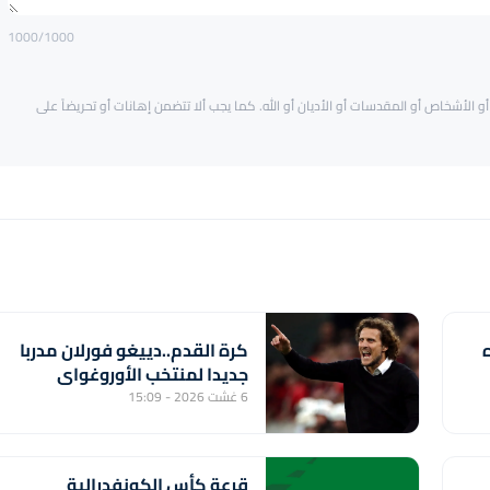
1000
/1000
و الأشخاص أو المقدسات أو الأديان أو الله. كما يجب ألا تتضمن إهانات أو تحريضاً على
كرة القدم..دييغو فورلان مدربا
جديدا لمنتخب الأوروغواي
6 غشت 2026 - 15:09
قرعة كأس الكونفدرالية