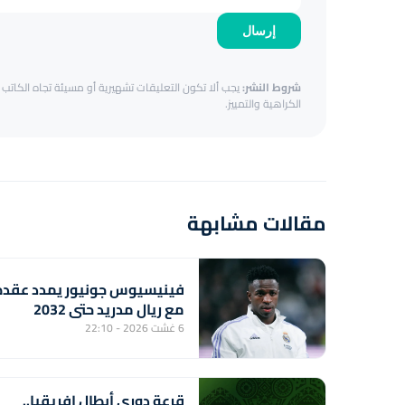
إرسال
شروط النشر:
يجب ألا تكون التعليقات تشهيرية أو مسيئة تجاه الكاتب أ
الكراهية والتمييز.
مقالات مشابهة
فينيسيوس جونيور يمدد عقده
مع ريال مدريد حتى 2032
6 غشت 2026 - 22:10
قرعة دوري أبطال إفريقيا..