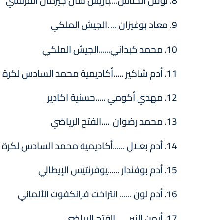
8. نوفل الحناش....باريس سان جيرمان الفرنسي
9. معاد بوغيزان .....الجيش الملكي
10. محمد کبداني......الجيش الملكي
11. أدم شاكير .....أكاديمية محمد السادس لكرة القدم
12. مهدي أكومي .....حسنية اكادير
13. محمد رضوان .....الفتح الرياضي
14. أدم بعلال ......أكاديمية محمد السادس لكرة القدم
15. أدم بوفندار ......يوفرنتيس الإيطالي
16. أدم لون ...... انتراخت فرانكفوت الألماني
17. أیمن النير ......الفتح الرياضي