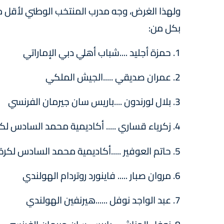
بكل من:
1. حمزة أجليد ....شباب أهلي دبي الإماراتي
2. عمران صديقي .....الجيش الملكي
3. بلال لورندون ....باريس سان جيرمان الفرنسي
4. زكرياء قساري ..... أكاديمية محمد السادس لكرة القدم
5. حاتم العوفير .....أكاديمية محمد السادس لكرة القدم
6. مروان صبار ..... فاينورد روتردام الهولندي
7. عبد الواجد نوفل ......هيرنفين الهولندي