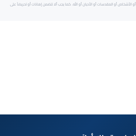
و الأشخاص أو المقدسات أو الأديان أو الله. كما يجب ألا تتضمن إهانات أو تحريضاً على