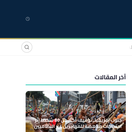
لمغربية
مغاربة العالم
دولي
صوت وصورة
آخر المقالات
جنوب إفريقيا..توقيف أكثر من 80 شخصا إثر
احتجاجات مناهضة للمهاجرين غير النظاميين