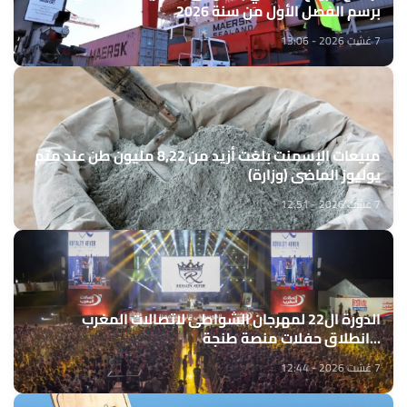
برسم الفصل الأول من سنة 2026
7 غشت 2026 - 13:06
مبيعات الإسمنت بلغت أزيد من 8,22 مليون طن عند متم
يوليوز الماضي (وزارة)
7 غشت 2026 - 12:51
الدورة ال22 لمهرجان الشواطئ لاتصالات المغرب
...انطلاق حفلات منصة طنجة
7 غشت 2026 - 12:44