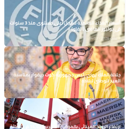
أسعار الغذاء العالمية تسجل أعلى مستوى منذ 3 سنوات
في يوليوز الماضي (الفاو)
7 غشت 2026 - 14:03
جلالة الملك يهنئ رئيس جمهورية كوت ديفوار بمناسبة
العيد الوطني لبلاده
7 غشت 2026 - 13:27
ارتفاع الرواج المينائي بالموانئ المغربية بـ14,4 في المائة