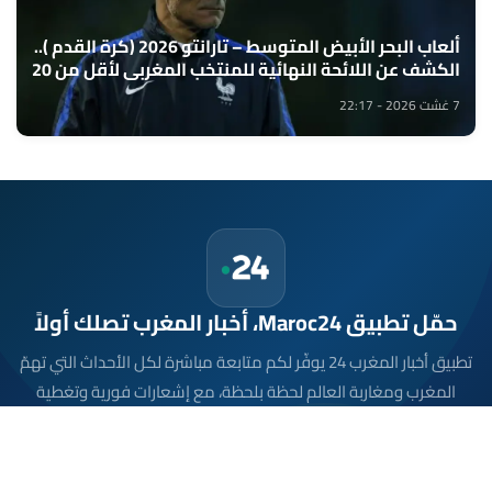
ألعاب البحر الأبيض المتوسط – تارانتو 2026 (كرة القدم )..
الكشف عن اللائحة النهائية للمنتخب المغربي لأقل من 20
سنة
7 غشت 2026 - 22:17
حمّل تطبيق Maroc24، أخبار المغرب تصلك أولاً
تطبيق أخبار المغرب 24 يوفّر لكم متابعة مباشرة لكل الأحداث التي تهمّ
المغرب ومغاربة العالم لحظة بلحظة، مع إشعارات فورية وتغطية
شاملة لكل المستجدات.
تحميل على
App Store