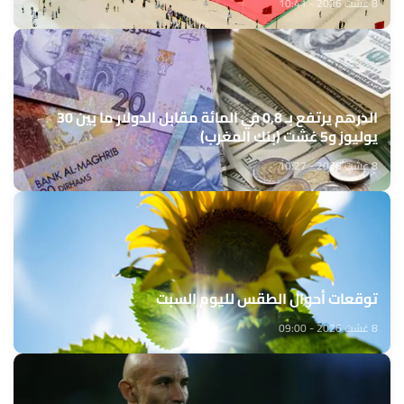
8 غشت 2026 - 10:41
الدرهم يرتفع بـ 0,8 في المائة مقابل الدولار ما بين 30
يوليوز و5 غشت (بنك المغرب)
8 غشت 2026 - 10:27
توقعات أحوال الطقس لليوم السبت
8 غشت 2026 - 09:00