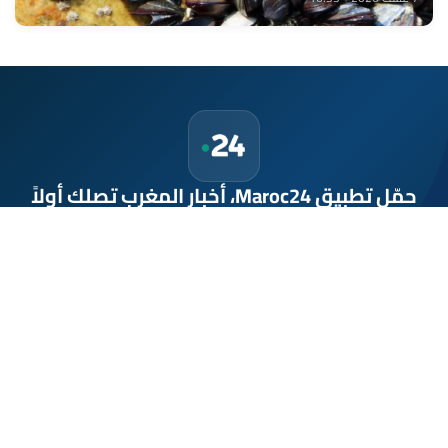
حمّل تطبيق Maroc24، أخبار المغرب تصلك أولاً
تطبيق أخبار المغرب 24 يوفّر لكم متابعة مباشرة لكل الأحداث التي تهمّ
المغرب ومغاربة العالم لحظة بلحظة، مع إشعارات فورية وتغطية
شاملة لكل المستجدات.
تحميل على
App Store
متوفر على
Google Play