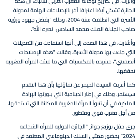
وأبرزت، في تصريح لوكالة المغرب العربي للأنباء، أن هذه
الجائزة تشكل أيضا اعترافا آخر بالإصلاحات الهامة لمدونة
الأسرة التي انطلقت سنة 2004، وذلك "بفضل جهود ورؤية
صاحب الجلالة الملك محمد السادس، نصره الله".
وأشارت، في هذا الصدد، إلى أنها استفادت من التعديلات
التي جاءت بها مدونة الأسرة. وقالت "هذه الإصلاحات
أنصفتني"، مشيدة بالمكتسبات التي ما فتئت المرأة المغربية
تحققها.
كما أعربت السيدة الحيمر عن تفاؤلها بأن هذا التقدم
سيستمر، وذلك في إطار الدينامية التي بلورتها الإرادة
الملكية في أن تتبوأ المرأة المغربية المكانة التي تستحقها،
من أجل مغرب قوي ومتطور.
جرى حفل توزيع جوائز "الجائزة الدولية للمرأة الشجاعة
2024" بحضور ممثلي السلك الدبلوماسي المعتمد في