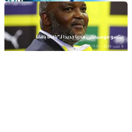
بيتسو موسيماني مدربا جديدا لـ"بافانا بافانا
8 غشت 2026 - 15:01
حمّل تطبيق Maroc24، أخبار المغرب تصلك أولاً
تطبيق أخبار المغرب 24 يوفّر لكم متابعة مباشرة لكل الأحداث التي تهمّ
المغرب ومغاربة العالم لحظة بلحظة، مع إشعارات فورية وتغطية
شاملة لكل المستجدات.