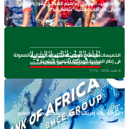
الكاميرون .. المغربي إبراهيم الصباحي يفوز بالسباق
الدولي للدراجات الجبلية "شانتال بيا"
8 غشت 2026 - 18:04
الخميسات ..افتتاح معرض للمنتوجات المجالية الممولة
في إطار المبادرة الوطنية للتنمية البشرية
8 غشت 2026 - 17:12
الناظور.. بنك إفريقيا يحتفي بزبنائه من مغاربة العالم
8 غشت 2026 - 15:35