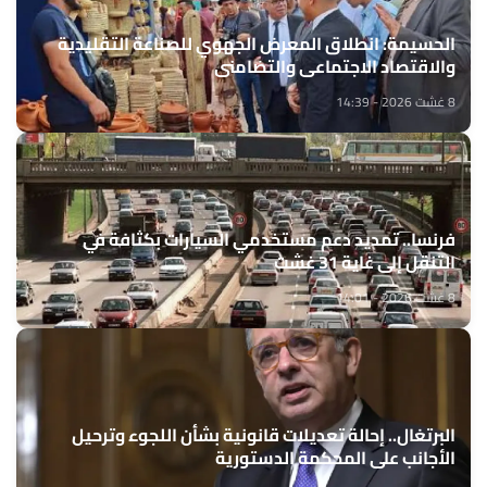
الحسيمة: انطلاق المعرض الجهوي للصناعة التقليدية
والاقتصاد الاجتماعي والتضامني
8 غشت 2026 - 14:39
فرنسا.. تمديد دعم مستخدمي السيارات بكثافة في
التنقل إلى غاية 31 غشت
8 غشت 2026 - 14:01
البرتغال.. إحالة تعديلات قانونية بشأن اللجوء وترحيل
الأجانب على المحكمة الدستورية