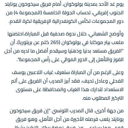
يوم غد الأحد بمدينة بولوكوان، أمام فريق سيخوخون يونايتد
الجنوب إفريقي، لحساب الجولة الخامسة (المجموعة 4) من
دور المجموعات لكأس الكونفدرالية الإفريقية لكرة القدم.
وأوضح الشعباني، خلال ندوة صحفية قبل المباراة،احتضنها
ملعب بيتر موكابا في بولوكوان (265 كلم عن بريتوريا)، أن
"الفريق مستعد بدنيا وذهنيا وسيقدم أفضل ما لديه من أجل
الفوز والتأهل إلى الدور الموالي على رأس المجموعة".
وعلى الرغم من أن المباراة ستعرف غياب اللاعبين يوسف
الفحلي وعادل تحيف، فقد أبرز المدرب أن الفريق على أتم
الاستعداد لتدارك هذا الغياب والمحافظة على مستوى
التركيز المطلوب منه.
من جهة أخرى، قال المدرب التونسي "إن فريق سيخوخون
يونايتد يلعب فرصته الأخيرة من أجل التأهل، وهو فريق
قوي، مما يستدعي من فريق نهضة بركان التكريز بشكل