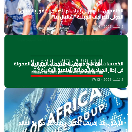
الكاميرون .. المغربي إبراهيم الصباحي يفوز بالسباق
الدولي للدراجات الجبلية "شانتال بيا"
8 غشت 2026 - 18:04
الخميسات ..افتتاح معرض للمنتوجات المجالية الممولة
في إطار المبادرة الوطنية للتنمية البشرية
8 غشت 2026 - 17:12
الناظور.. بنك إفريقيا يحتفي بزبنائه من مغاربة العالم