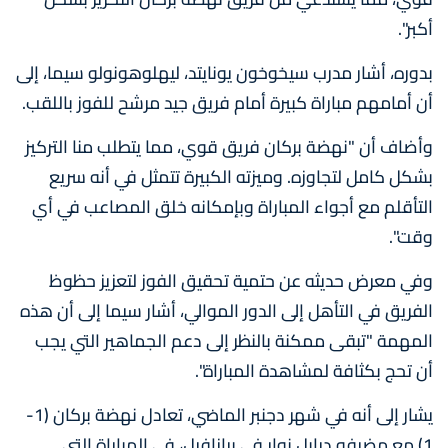
أكبر".
بدوره، أشار مدرب سيخوخون يونايتد، ليهلوهونولو سيما، إلى
أن أمامهم مباراة كبيرة أمام فريق جيد مرشح للفوز باللقب.
وأضاف أن "نهضة بركان فريق قوي، مما يتطلب منا التركيز
بشكل كامل لتجاوزه. وميزته الكبيرة تتمثل في أنه سريع
التأقلم مع أجواء المباراة وبإمكانه خلق المصاعب في أي
وقت".
وفي معرض حديثه عن حتمية تحقيق الفوز لتعزيز حظوظ
الفريق في التأهل إلى الدور الموالي، أشار سيما إلى أن هذه
المهمة "تبقى ممكنة بالنظر إلى دعم الجماهير التي يجب
أن تحج بكثافة لمشاهدة المباراة".
يشار إلى أنه في شهر دجنبر الماضي، تعادل نهضة بركان (1-
1) مع مضيفه ديابل نوار في برازافيل، في المباراة التي