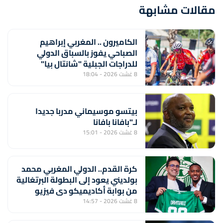
مقالات مشابهة
الكاميرون .. المغربي إبراهيم
الصباحي يفوز بالسباق الدولي
للدراجات الجبلية "شانتال بيا"
8 غشت 2026 - 18:04
بيتسو موسيماني مدربا جديدا
لـ"بافانا بافانا
8 غشت 2026 - 15:01
كرة القدم.. الدولي المغربي محمد
بولديني يعود إلى البطولة البرتغالية
من بوابة أكاديميكو دي فيزيو
8 غشت 2026 - 14:57