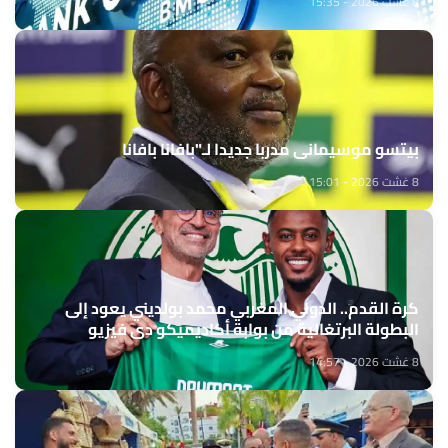
8 غشت 2026 - 15:35
بيتسو موسيماني مدربا جديدا لـ"بافانا بافانا
8 غشت 2026 - 15:01
كرة القدم.. الدولي المغربي محمد بولديني يعود إلى
البطولة البرتغالية من بوابة أكاديميكو دي فيزيو
8 غشت 2026 - 14:57