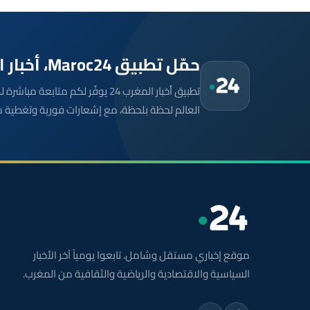
حمّل تطبيق Maroc24، أخبار المغرب تصلك أولاً
تطبيق أخبار المغرب 24 يوفّر لكم متا
العالم لحظة بلحظة، مع إشعارات فورية وتغطية 
موقع إخباري مستقل وشامل. تابعوا يومياً آخر الأخبار
السياسية والاقتصادية والرياضية والثقافية من المغرب.