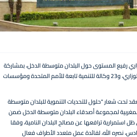
 الوزاري رفيع المستوى حول البلدان متوسطة الدخل، بمشاركة
32 بلدا، بينهم عدد من الممثلين على المستوى الوزاري، و23 وكالة للتنمية تابعة للأمم المتحدة ومؤسسات
عقد تحت شعار "حلول للتحديات التنموية للبلدان متوسطة
 المغربية لمجموعة أصدقاء البلدان متوسطة الدخل ضمن
تحدة، التي تؤمنها منذ سنة 2023، وفي ظل استمرارية ترافعها عن مصالح البلدان النامية، وفقا
ادس، نصره الله، لفائدة عمل متعدد الأطراف فعال