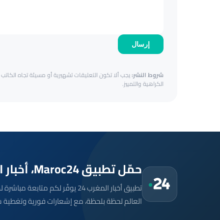
إرسال
شروط النشر:
يجب ألا تكون التعليقات تشهيرية أو مسيئة تجاه الكاتب أ
الكراهية والتمييز.
حمّل تطبيق Maroc24، أخبار المغرب تصلك أولاً
تطبيق أخبار المغرب 24 يوفّر لكم متا
العالم لحظة بلحظة، مع إشعارات فورية وتغطية 