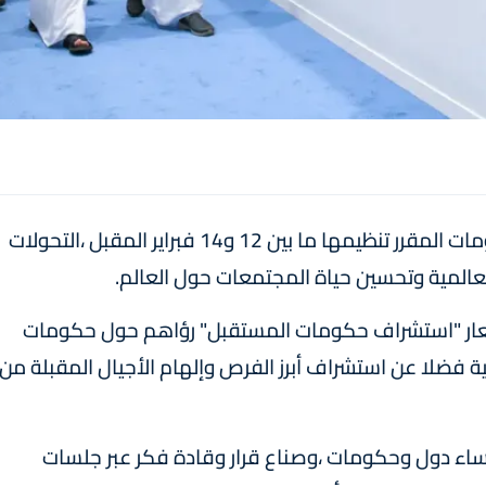
تبحث الدورة الحادية عشرة للقمة العالمية للحكومات المقرر تنظيمها ما بين 12 و14 فبراير المقبل ،التحولات
لعالمية وتحسين حياة المجتمعات حول العالم.
شعار "استشراف حكومات المستقبل" رؤاهم حول حكومات
ة فضلا عن استشراف أبرز الفرص وإلهام الأجيال المقبلة من
ؤساء دول وحكومات ،وصناع قرار وقادة فكر عبر جلسات