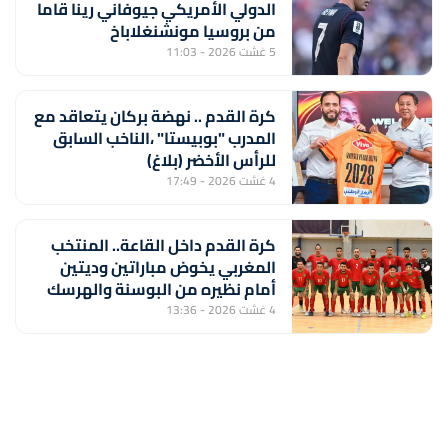
الدولي الأمريكي جيوفاني رينا قاما
من بروسيا مونشنغلاباخ
5 غشت 2026 - 11:03
كرة القدم .. نهضة بركان يتعاقد مع
المدرب "بوبيستا" ،الناخب السابق
للرأس الأخضر (بلاغ)
4 غشت 2026 - 17:49
كرة القدم داخل القاعة.. المنتخب
المغربي يخوض مباراتين وديتين
أمام نظيره من البوسنة والهرسك
4 غشت 2026 - 13:36