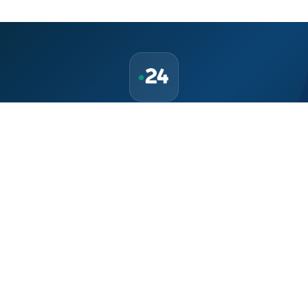
حمّل تطبيق Maroc24، أخبار المغرب تصلك أولاً
تطبيق أخبار المغرب 24 يوفّر لكم متابعة مباشرة لكل الأحداث التي تهمّ
المغرب ومغاربة العالم لحظة بلحظة، مع إشعارات فورية وتغطية
شاملة لكل المستجدات.
تحميل على
App Store
متوفر على
Google Play