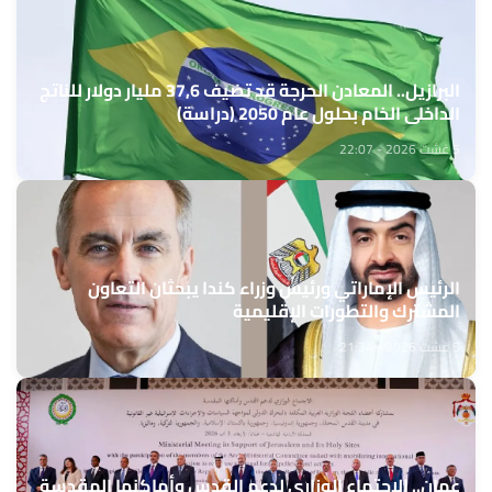
البرازيل.. المعادن الحرجة قد تضيف 37,6 مليار دولار للناتج
الداخلي الخام بحلول عام 2050 (دراسة)
5 غشت 2026 - 22:07
الرئيس الإماراتي ورئيس وزراء كندا يبحثان التعاون
المشترك والتطورات الإقليمية
5 غشت 2026 - 21:34
عمان.. الاجتماع الوزاري لدعم القدس وأماكنها المقدسة