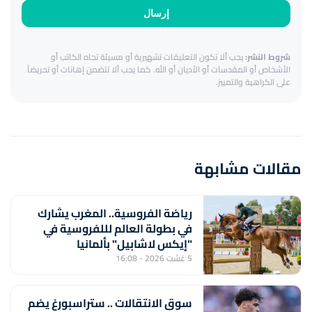
إرسال
شروط النشر:
يجب ألا تكون التعليقات تشهيرية أو مسيئة تجاه الكاتب أو
الأشخاص أو المقدسات أو الأديان أو الله. كما يجب ألا تتضمن إهانات أو تحريضاً
على الكراهية والتمييز.
مقالات مشابهة
رياضة الفروسية.. المغرب يشارك
في بطولة العالم لللفروسية في
"إيكس لاشابيل" بألمانيا
5 غشت 2026 - 16:08
سوق الانتقالات .. ستراسبورغ يضم