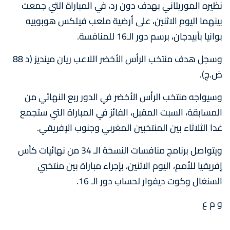
نظيره الموريتاني بهدف دون رد، في المباراة التي جمعت
بينهما اليوم الاثنين، على أرضية ملعب فيلكس هوبوييه
بوانيا بأبيدجان، برسم دور الـ16 للمنافسة.
وسجل هدف منتخب الرأس الأخضر اللاعب ريان مينديز (د 88
ض.ج).
وسيواجه منتخب الرأس الأخضر في الدور ربع النهائي من
المسابقة، السبت المقبل، الفائز في المباراة التي ستجمع
غدا الثلاثاء بين المنتخبين المغربي وجنوب الإفريقي.
ويتواصل برنامج منافسات النسخة الـ 34 من نهائيات كأس
إفريقيا للأمم، اليوم الاثنين، بإجراء مباراة بين منتخبي
السنغال وكوت ديفوار لحساب دور الـ 16.
و م ع