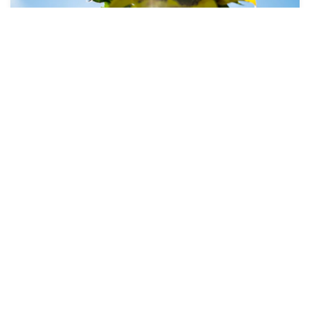
توقعات أحوال الطقس ليوم غد الثلاثاء
10 غشت 2026 - 12:42
حمّل تطبيق Maroc24، أخبار المغرب تصلك أولاً
تطبيق أخبار المغرب 24 يوفّر لكم متابعة مباشرة لكل الأحداث التي تهمّ
المغرب ومغاربة العالم لحظة بلحظة، مع إشعارات فورية وتغطية
شاملة لكل المستجدات.
تحميل على
App Store
متوفر على