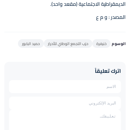
الديمقراطية الاجتماعية (مقعد واحد).
المصدر : و م ع
الوسوم
خنيفرة
حزب التجمع الوطني للأحرار
حميد البابور
اترك تعليقاً