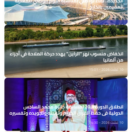
الجديدة.. لقاء تواصلي بمناسبة اليوم الوطني للمغاربة
المقيمين بالخارج
10 غشت 2026 - 16:36
انخفاض منسوب نهر "الراين" يهدد حركة الملاحة في أجزاء
من ألمانيا
10 غشت 2026 - 15:01
انطلاق الدورة الـ20 لمسابقة جائزة محمد السادس
الدولية في حفظ القرآن الكريم وترتيله وتجويده وتفسيره
10 غشت 2026 - 14:30