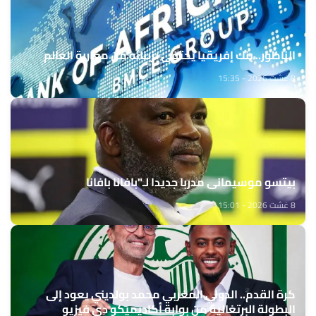
الناظور.. بنك إفريقيا يحتفي بزبنائه من مغاربة العالم
8 غشت 2026 - 15:35
بيتسو موسيماني مدربا جديدا لـ"بافانا بافانا
8 غشت 2026 - 15:01
كرة القدم.. الدولي المغربي محمد بولديني يعود إلى
البطولة البرتغالية من بوابة أكاديميكو دي فيزيو