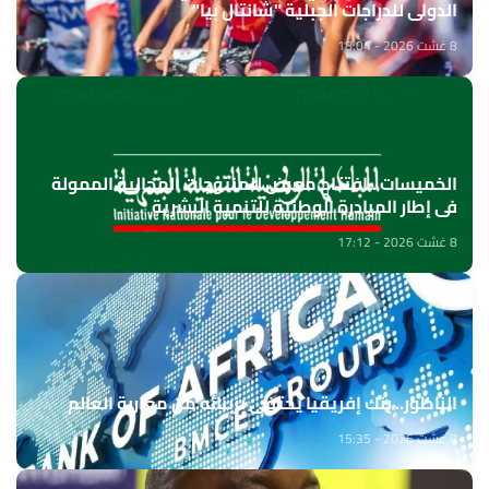
الدولي للدراجات الجبلية "شانتال بيا"
8 غشت 2026 - 18:04
الخميسات ..افتتاح معرض للمنتوجات المجالية الممولة
في إطار المبادرة الوطنية للتنمية البشرية
8 غشت 2026 - 17:12
الناظور.. بنك إفريقيا يحتفي بزبنائه من مغاربة العالم
8 غشت 2026 - 15:35