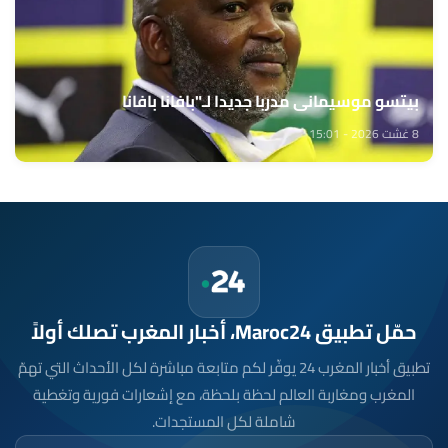
بيتسو موسيماني مدربا جديدا لـ"بافانا بافانا
8 غشت 2026 - 15:01
حمّل تطبيق Maroc24، أخبار المغرب تصلك أولاً
تطبيق أخبار المغرب 24 يوفّر لكم متابعة مباشرة لكل الأحداث التي تهمّ
المغرب ومغاربة العالم لحظة بلحظة، مع إشعارات فورية وتغطية
شاملة لكل المستجدات.