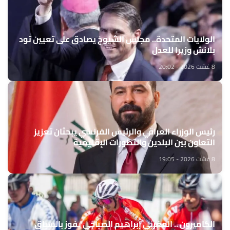
الولايات المتحدة.. مجلس الشيوخ يصادق على تعيين تود
بلانش وزيرا للعدل
8 غشت 2026 - 20:02
رئيس الوزراء العراقي والرئيس الفرنسي يبحثان تعزيز
التعاون بين البلدين والتطورات الإقليمية
8 غشت 2026 - 19:05
الكاميرون .. المغربي إبراهيم الصباحي يفوز بالسباق