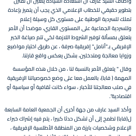
وأضاف السيد عارف أن استعادة السيادة يتعين أن تقترن
بتطوير حقيقي للخطاب الإعلامي الذي يجب أن يتميز بإعادة
تملك للسردية الوطنية على مستوى كل وسيلة إعلام
وللسردية الجماعية على المستوى القاري، موضحا أن الأمر
يتعلق بمسألة توفير الشروط اللازمة لكي تتم صياغة الخبر
الإفريقي بـ"أنامل" إفريقية صرفة ، عن طريق اختيار مواضيع
وزوايا معالجة ومتدخلين، بشكل يعكس واقع قارتنا.
وقال " يتعلق الأمر بالنسبة لنا ، من خلال هذه المؤسسة
المهمة ( فابا)، بالعمل معا على وضع خصوصياتنا الإفريقية
في صلب معالجتنا للأخبار ، سواء كانت ثقافية أو سياسية أو
اقتصادية".
وأكد السيد عارف من جهة أخرى أن الجمعية العامة السابعة
ل(فابا) تطمح إلى أن تشكل حدثا كبيرا ، يتم فيه إشراك خبراء
الإعلام وشخصيات بارزة من المنطقة الأطلسية الإفريقية ،