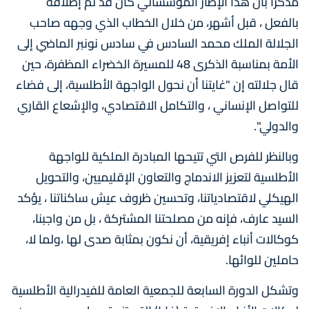
مذكرا بأن هذا الإطار المؤسساتي كان قد تم إطلاقه
بالفعل ، قبل أشهر، من خلال الخطاب الذي وجهه صاحب
الجلالة الملك محمد السادس في سادس نونبر الماضي إلى
الأمة بمناسبة الذكرى 48 للمسيرة الخضراء المظفرة، حين
قال جلالته إن "غايتنا أن نحول الواجهة الأطلسية، إلى فضاء
للتواصل الإنساني ، والتكامل الاقتصادي، والإشعاع القاري
والدولي".
وبالنظر للفرص التي تتيحها المبادرة الملكية للواجهة
الأطلسية لتعزيز الاندماج والتعاون الإقليميين، والتحويل
الهيكلي لاقتصادياتنا، وتحسين ظروف عيش ساكناتنا ، يؤكد
السيد عارف، فإنه من مصلحتنا المشتركة ، بل من واجبنا،
كوكالات أنباء إفريقية، أن نكون بمثابة صدى لها ،ولما لا،
حاملين للوائها.
وتشكل الدورة السابعة للجمعية العامة للفيدرالية الأطلسية