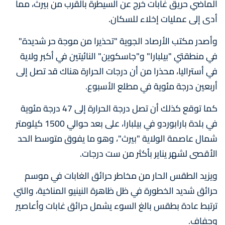
الماضي حريق غابات خرج عن السيطرة بالقرب من بيرث، مما
أدى إلى عمليات إخلاء للسكان.
وأصدر مكتب الأرصاد الجوية "تحذيرا من موجة حر شديدة"
في منطقتي "بيلبارا" و"جاسكوين" النائيتين في أكبر ولاية
في أستراليا، محذرا من أن درجات الحرارة هناك قد تصل إلى
أربعين درجة مئوية في مطلع الأسبوع.
كما توقع كذلك أن تصل درجة الحرارة إلى 47 درجة مئوية
في بلدة بارابوردو في بيلبارا، على بعد حوالي 1500 كيلومتر
شمال عاصمة الولاية "بيرث"، وهو ما يفوق متوسط ​​الحد
الأقصى لشهر يناير بأكثر من ست درجات.
ويزيد الطقس الحار من مخاطر حرائق الغابات في موسم
حرائق شديد الخطورة في ظل ظاهرة النينيو المناخية، والتي
ترتبط عادة بطقس بالغ السوء يشمل حرائق غابات وأعاصير
وجفاف.