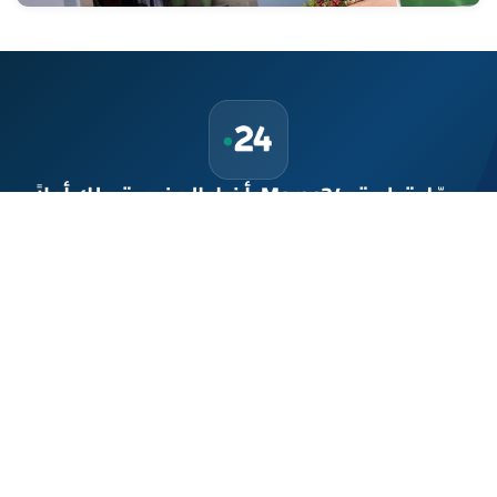
حمّل تطبيق Maroc24، أخبار المغرب تصلك أولاً
تطبيق أخبار المغرب 24 يوفّر لكم متابعة مباشرة لكل الأحداث التي تهمّ
المغرب ومغاربة العالم لحظة بلحظة، مع إشعارات فورية وتغطية
شاملة لكل المستجدات.
تحميل على
App Store
متوفر على
Google Play