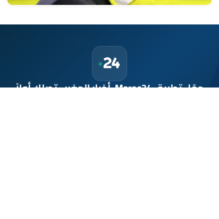
حمّل تطبيق Maroc24، أخبار المغرب تصلك أولاً
تطبيق أخبار المغرب 24 يوفّر لكم متابعة مباشرة لكل الأحداث التي تهمّ
المغرب ومغاربة العالم لحظة بلحظة، مع إشعارات فورية وتغطية
شاملة لكل المستجدات.
تحميل على
App Store
متوفر على
Google Play