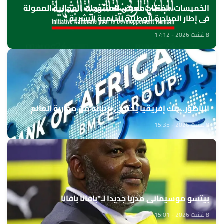
الخميسات ..افتتاح معرض للمنتوجات المجالية الممولة
في إطار المبادرة الوطنية للتنمية البشرية
8 غشت 2026 - 17:12
الناظور.. بنك إفريقيا يحتفي بزبنائه من مغاربة العالم
8 غشت 2026 - 15:35
بيتسو موسيماني مدربا جديدا لـ"بافانا بافانا
8 غشت 2026 - 15:01