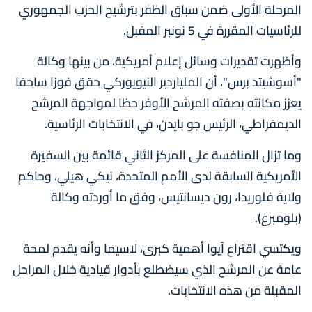
المرحلة الأولى ضمن سباق الظفر بترشيح الحزب الجمهوري
للرئاسيات المقررة في 5 نونبر المقبل.
وأظهرت تقديرات وسائل إعلام أمريكية، من بينها وكالة
"أسوشيتد برس"، أن الملياردير النيويوركي حقق فوزا ساحقا
يعزز مكانته بصفته المرشح الأوفر حظا لمواجهة المرشح
الديمقراطي، الرئيس جو بايدن، في الانتخابات الرئاسية.
وما تزال المنافسة على المركز الثاني قائمة بين السفيرة
الأمريكية السابقة لدى الأمم المتحدة، نيكي هيلي، وحاكم
ولاية فلوريدا، رون ديسانتيس، وفق ما أوردته وكالة
(بلومبرغ).
ويكتسي اقتراع آيوا أهمية كبرى، لاسيما وأنه يقدم لمحة
عامة عن المرشح الذي سيضطلع بأدوار قيادية خلال المراحل
المقبلة من هذه الانتخابات.