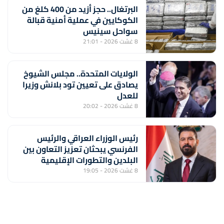
البرتغال.. حجز أزيد من 400 كلغ من
الكوكايين في عملية أمنية قبالة
سواحل سينيس
8 غشت 2026 - 21:01
الولايات المتحدة.. مجلس الشيوخ
يصادق على تعيين تود بلانش وزيرا
للعدل
8 غشت 2026 - 20:02
رئيس الوزراء العراقي والرئيس
الفرنسي يبحثان تعزيز التعاون بين
البلدين والتطورات الإقليمية
8 غشت 2026 - 19:05