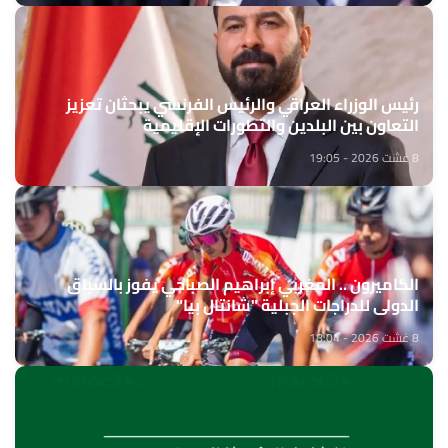
رئيس الوزراء العراقي والرئيس الفرنسي يبحثان تعزيز
التعاون بين البلدين والتطورات الإقليمية
8 غشت 2026 - 19:05
الكاميرون .. المغربي إبراهيم الصباحي يفوز بالسباق
الدولي للدراجات الجبلية "شانتال بيا"
8 غشت 2026 - 18:04