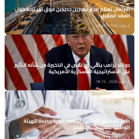
البرتغال تعتزم إنجاز معبرين جديدين فوق نهر تاجة خلال
العقد المقبل
6 غشت 2026 - 18:36
دونالد ترامب ينفي أي نقص في الذخيرة من شأنه التأثير
على الاستراتيجية العسكرية الأمريكية
6 غشت 2026 - 18:15
طب.. الإطلاق الرسمي لمنصة رقمية جديدة للهيئة
الوطنية للطبيبات والأطباء
6 غشت 2026 - 17:32