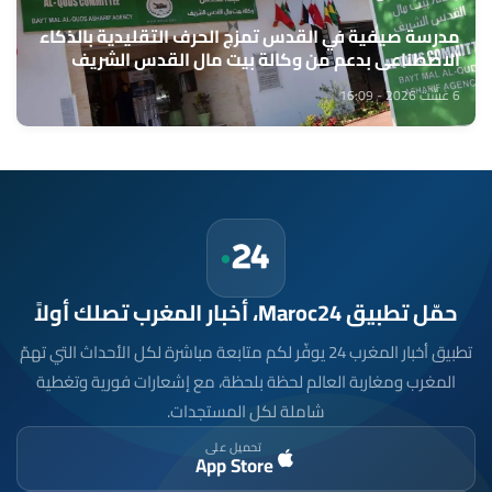
مدرسة صيفية في القدس تمزج الحرف التقليدية بالذكاء
الاصطناعي بدعم من وكالة بيت مال القدس الشريف
6 غشت 2026 - 16:09
حمّل تطبيق Maroc24، أخبار المغرب تصلك أولاً
تطبيق أخبار المغرب 24 يوفّر لكم متابعة مباشرة لكل الأحداث التي تهمّ
المغرب ومغاربة العالم لحظة بلحظة، مع إشعارات فورية وتغطية
شاملة لكل المستجدات.
تحميل على
App Store