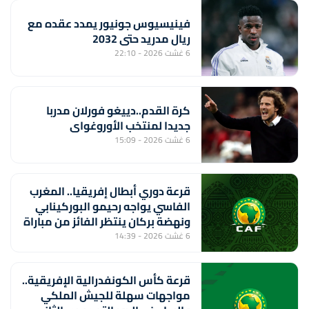
فينيسيوس جونيور يمدد عقده مع
ريال مدريد حتى 2032
6 غشت 2026 - 22:10
كرة القدم..دييغو فورلان مدربا
جديدا لمنتخب الأوروغواي
6 غشت 2026 - 15:09
قرعة دوري أبطال إفريقيا.. المغرب
الفاسي يواجه رحيمو البوركينابي
ونهضة بركان ينتظر الفائز من مباراة
ستار سبور السيراليوني وميدينا
6 غشت 2026 - 14:39
يونايتد الغامبي
قرعة كأس الكونفدرالية الإفريقية..
مواجهات سهلة للجيش الملكي