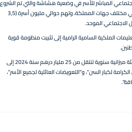
اجتماعي المباشر للأسر في وضعية هشاشة والتي تم الشروع
فيها في 28 دجنبر المنصرم، تتواصل، بزخم كبير، في مختلف جهات المملكة، وتهم حوالي مليون أسرة (3,5
 الاجتماعي الموحد.
تعليمات الملكية السامية الرامية إلى تثبيت منظومة قوية
نين.
وسيساهم هذا البرنامج، الذي سيتطلب تنزيله تعبئة ميزانية سنوية تنتقل من 25 مليار درهم سنة 2024 إلى
نزيل "دخل الكرامة لكبار السن"، و"التعويضات العائلية لجميع الأسر"،
قة".