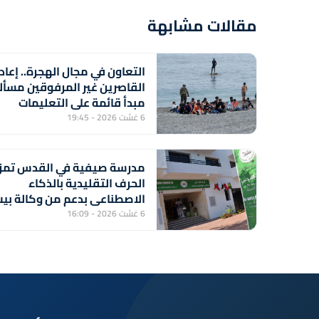
مقالات مشابهة
التعاون في مجال الهجرة.. إعاد
القاصرين غير المرفوقين مسأل
مبدأ قائمة على التعليمات
الملكية السامية (مصدر
6 غشت 2026 - 19:45
دبلوماسي)
مدرسة صيفية في القدس تمز
الحرف التقليدية بالذكاء
الاصطناعي بدعم من وكالة بي
مال القدس الشريف
6 غشت 2026 - 16:09