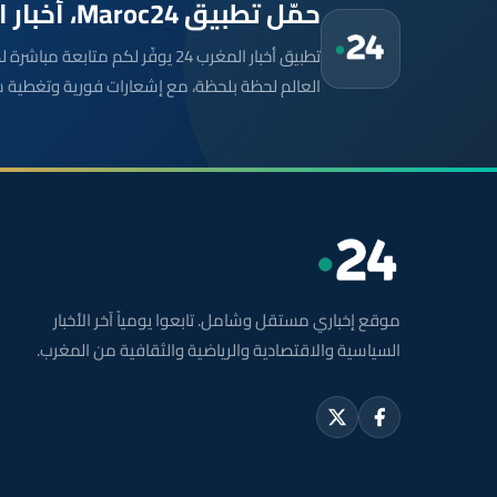
حمّل تطبيق Maroc24، أخبار المغرب تصلك أولاً
تطبيق أخبار المغرب 24 يوفّر لكم متا
العالم لحظة بلحظة، مع إشعارات فورية وتغطية 
موقع إخباري مستقل وشامل. تابعوا يومياً آخر الأخبار
السياسية والاقتصادية والرياضية والثقافية من المغرب.