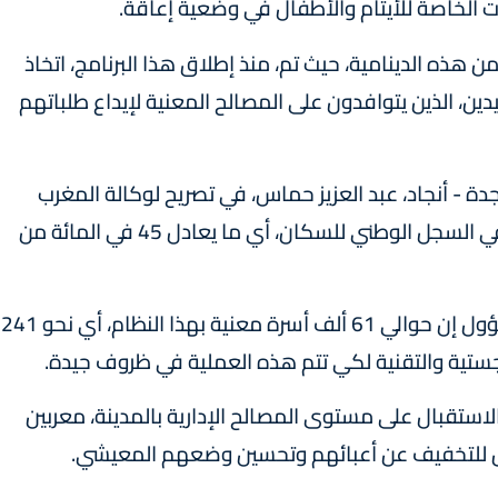
ات الخاصة للأيتام والأطفال في وضعية إعاقة.
ن هذه الدينامية، حيث تم، منذ إطلاق هذا البرنامج، اتخاذ
ن، الذين يتوافدون على المصالح المعنية لإيداع طلباتهم
ة - أنجاد، عبد العزيز حماس، في تصريح لوكالة المغرب
العربي للأنباء، أن 297 ألف شخص تم تسجيلهم في السجل الوطني للسكان، أي ما يعادل 45 في المائة من
وبخصوص السجل الاجتماعي الموحد، قال المسؤول إن حوالي 61 ألف أسرة معنية بهذا النظام، أي نحو 241
جستية والتقنية لكي تتم هذه العملية في ظروف جيدة.
تقبال على مستوى المصالح الإدارية بالمدينة، معربين
ل للتخفيف عن أعبائهم وتحسين وضعهم المعيشي.