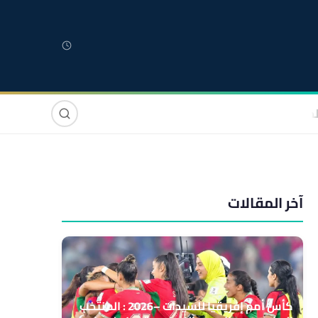
لمغربية
مغاربة العالم
دولي
صوت وصورة
آخر المقالات
كأس أمم إفريقيا للسيدات –2026 : المنتخب