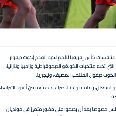
منافسات كأس إفريقيا للأمم لكرة القدم (كوت ديفوار
 التي تضم منتخبات الكونغو الديموقراطية وزامبيا وتنزانيا،
كوت ديفوار، المنتخب المضيف، ونيجيريا.
لسنغال، وغامبيا وغينيا، صراعا محموما بين أسود التيرانغا،
ة.
طلس خصوصا بعد أن بصموا على حضور متميز في مونديال