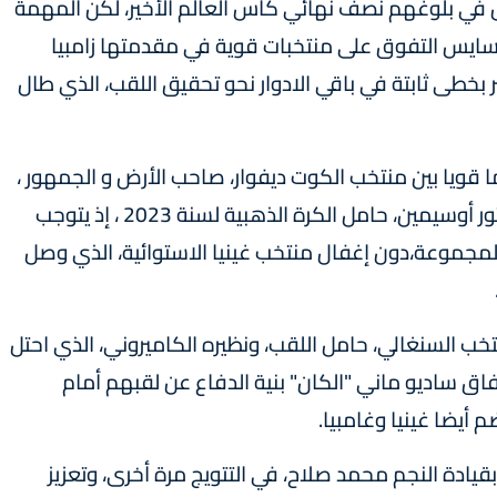
ي تمثل في بلوغهم نصف نهائي كأس العالم الأخير، لكن المهمة
 سايس التفوق على منتخبات قوية في مقدمتها زامبيا
بخطى ثابتة في باقي الادوار نحو تحقيق اللقب، الذي طال
وعة الأولى في "كان 2023 " صداما قويا بين منتخب الكوت ديفوار، صاحب الأرض و الجمهور ،
ومنتخب نيجيريا بقيادة نجم نابولي الإيطالي، فيكتور أوسيمين، حامل الكرة الذهبية لسنة 2023 ، إذ يتوجب
ن المجموعة،دون إغفال منتخب غينيا الاستوائية، الذي وصل
خب السنغالي، حامل اللقب، ونظيره الكاميروني، الذي احتل
اق ساديو ماني "الكان" بنية الدفاع عن لقبهم أمام
يضا غينيا وغامبيا.
يادة النجم محمد صلاح، في التتويج مرة أخرى، وتعزيز