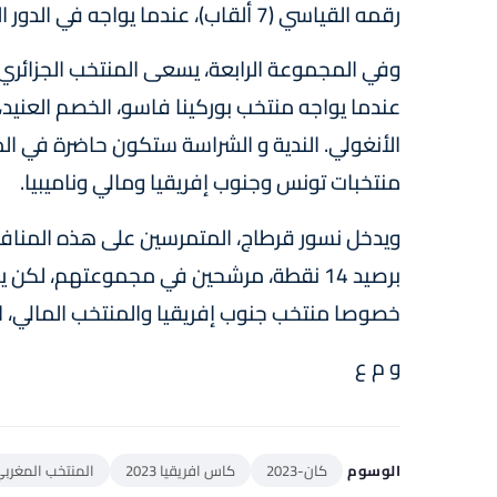
رقمه القياسي (7 ألقاب)، عندما يواجه في الدور الأول منتخبات غانا والرأس الأخضر والموزامبيق.
وفي المجموعة الرابعة، يسعى المنتخب الجزائري 
عندما يواجه منتخب بوركينا فاسو، الخصم العنيد، 
الأنغولي. الندية و الشراسة ستكون حاضرة في ا
منتخبات تونس وجنوب إفريقيا ومالي وناميبيا.
ويدخل نسور قرطاج، المتمرسين على هذه المنافس
برصيد 14 نقطة، مرشحين في مجموعتهم، لكن
خصوصا منتخب جنوب إفريقيا والمنتخب المالي،
و م ع
الوسوم
كان-2023
كاس افريقيا 2023
المنتخب المغرب