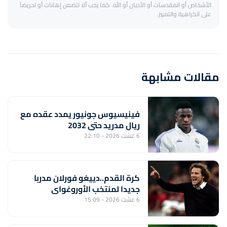
الأشخاص أو المقدسات أو الأديان أو الله. كما يجب ألا تتضمن إهانات أو تحريضاً
على الكراهية والتمييز.
مقالات مشابهة
فينيسيوس جونيور يمدد عقده مع
ريال مدريد حتى 2032
6 غشت 2026 - 22:10
كرة القدم..دييغو فورلان مدربا
جديدا لمنتخب الأوروغواي
6 غشت 2026 - 15:09