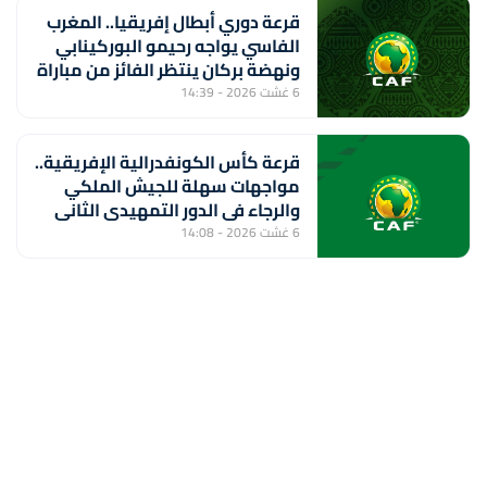
قرعة دوري أبطال إفريقيا.. المغرب
الفاسي يواجه رحيمو البوركينابي
ونهضة بركان ينتظر الفائز من مباراة
ستار سبور السيراليوني وميدينا
6 غشت 2026 - 14:39
يونايتد الغامبي
قرعة كأس الكونفدرالية الإفريقية..
مواجهات سهلة للجيش الملكي
والرجاء في الدور التمهيدي الثاني
6 غشت 2026 - 14:08