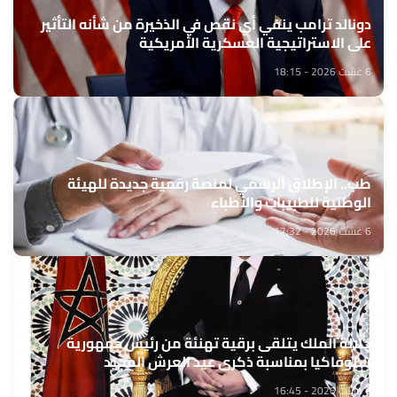
دونالد ترامب ينفي أي نقص في الذخيرة من شأنه التأثير
على الاستراتيجية العسكرية الأمريكية
6 غشت 2026 - 18:15
طب.. الإطلاق الرسمي لمنصة رقمية جديدة للهيئة
الوطنية للطبيبات والأطباء
6 غشت 2026 - 17:32
جلالة الملك يتلقى برقية تهنئة من رئيس جمهورية
سلوفاكيا بمناسبة ذكرى عيد العرش المجيد
6 غشت 2026 - 16:45