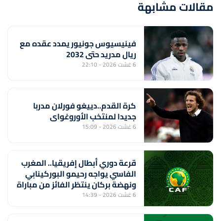
مقالات مشابهة
فينيسيوس جونيور يمدد عقده مع
ريال مدريد حتى 2032
6 غشت 2026 - 22:10
كرة القدم..دييغو فورلان مدربا
جديدا لمنتخب الأوروغواي
6 غشت 2026 - 15:09
قرعة دوري أبطال إفريقيا.. المغرب
الفاسي يواجه رحيمو البوركينابي
ونهضة بركان ينتظر الفائز من مباراة
ستار سبور السيراليوني وميدينا
6 غشت 2026 - 14:39
يونايتد الغامبي