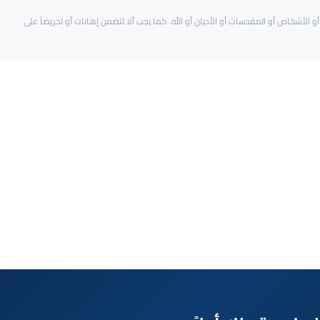
و الأشخاص أو المقدسات أو الأديان أو الله. كما يجب ألا تتضمن إهانات أو تحريضاً على