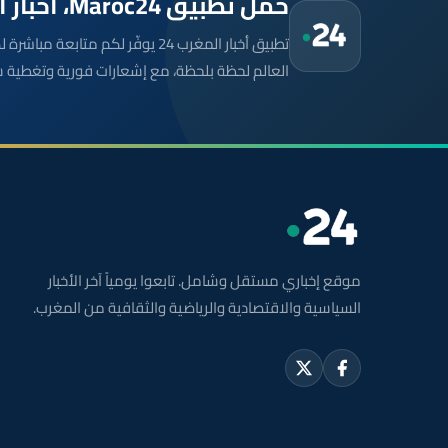
حمّل تطبيق Maroc24، أخبار المغرب تصلك أولاً
تطبيق أخبار المغرب 24 يوفّر لكم متا
العالم لحظة بلحظة، مع إشعارات فورية وتغطية 
موقع إخباري مستقل وشامل. تابعوا يومياً آخر الأخبار
السياسية والاقتصادية والرياضية والثقافية من المغرب.