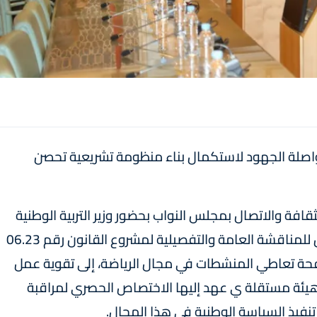
 مواصلة الجهود لاستكمال بناء منظومة تشريعية تحصن
ثقافة والاتصال بمجلس النواب بحضور وزير التربية الوطنية
والتعليم الأولي والرياضة شكيب بنموسى، خصص للمناقشة العامة والتفصيلية لمشروع القانون رقم 06.23
ن رقم 97.12 المتعلق بمكافحة تعاطي المنشطات في مجال الرياضة، إلى تقوية عمل
 هيئة مستقلة ي عهد إليها الاختصاص الحصري لمراقبة
فيذ السياسة الوطنية في هذا المجال.