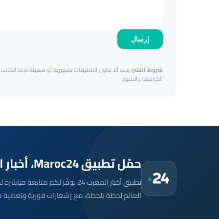
إرسال
شروط النشر:
يجب ألا تكون التعليقات تشهيرية أو مسيئة تجاه الكاتب أ
الكراهية والتمييز.
حمّل تطبيق Maroc24، أخبار المغرب تصلك أولاً
تطبيق أخبار المغرب 24 يوفّر لكم متا
العالم لحظة بلحظة، مع إشعارات فورية وتغطية 