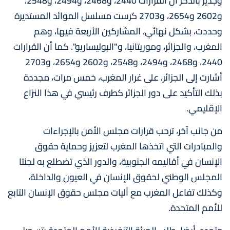
وجدير بالذكر أن القرارات 2440، و2468، و2494، و2548،
و2602 و2654، و2703 كرست مسلسل الموائد المستديرة
وحددت، بشكل نهائي، المشاركين الأربعة فيها، وهم
المغرب، والجزائر، وموريتانيا، و"البوليساريو". كما أن القرارات
2440، و2468، و2494، و2548، و2602 و2654، و2703
أشارت إلى الجزائر، على غرار المغرب، خمس مرات، مجددة
بذلك التأكيد على دور الجزائر كطرف رئيسي في هذا النزاع
الإقليمي.
من جانب آخر، ترحب قرارات مجلس الأمن بالإجراءات
والمبادرات التي اتخذها المغرب لتعزيز وحماية حقوق
الإنسان في أقاليمه الجنوبية، والدور الذي تضطلع به لجنتا
المجلس الوطني لحقوق الإنسان في العيون والداخلة،
وكذلك تفاعل المغرب مع آليات مجلس حقوق الإنسان التابع
للأمم المتحدة.