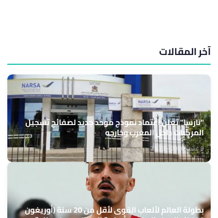
آخر المقالات
"نارسا" تعلن اعتماد نموذج موحد جديد لصفائح تسجيل
المركبات داخل المغرب وخارجه
9 غشت 2026 - 23:23
بطولة العالم لألعاب القوى لأقل من 20 سنة (أوريغون