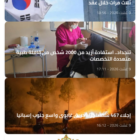
ثلاث مرات خلال عقد
9 غشت 2026 - 18:56
تنجداد.. استفادة أزيد من 2000 شخص من قافلة طبية
متعددة التخصصات
9 غشت 2026 - 17:11
إجلاء 467 شخصا جراء حريق غابوي واسع جنوب إسبانيا
9 غشت 2026 - 16:12