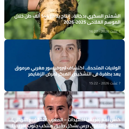
الشمندر السكري بدكالة.. إنتاج يناهز 544 ألف طن خلال
الموسم الفلاحي 2025-2026
7 غشت 2026 - 16:27
الولايات المتحدة.. اكتشاف لبروفيسور مغربي مرموق
يعد بطفرة في التشخيص المبكر لمرض الزهايمر
7 غشت 2026 - 15:22
كأس أمم إفريقيا للسيدات – المغرب 2026 (ربع النهائي)..
"الطاقم التقني درس بشكل دقيق منتخب جنوب إفريقيا