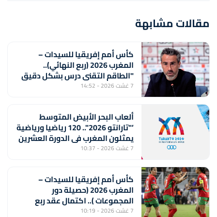
مقالات مشابهة
كأس أمم إفريقيا للسيدات –
المغرب 2026 (ربع النهائي)..
"الطاقم التقني درس بشكل دقيق
منتخب جنوب إفريقيا لتحقيق
7 غشت 2026 - 14:52
الفوز" (خورخي فيلدا)
ألعاب البحر الأبيض المتوسط
’"تارانتو 2026".. 120 رياضيا ورياضية
يمثلون المغرب في الدورة العشرين
7 غشت 2026 - 10:37
كأس أمم إفريقيا للسيدات –
المغرب 2026 (حصيلة دور
المجموعات ).. اكتمال عقد ربع
النهائي ولبؤات الأطلس أمام جنوب
7 غشت 2026 - 10:19