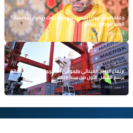
جلالة الملك يهنئ رئيس جمهورية كوت ديفوار بمناسبة
العيد الوطني لبلاده
7 غشت 2026 - 13:27
ارتفاع الرواج المينائي بالموانئ المغربية بـ14,4 في المائة
برسم الفصل الأول من سنة 2026
7 غشت 2026 - 13:06