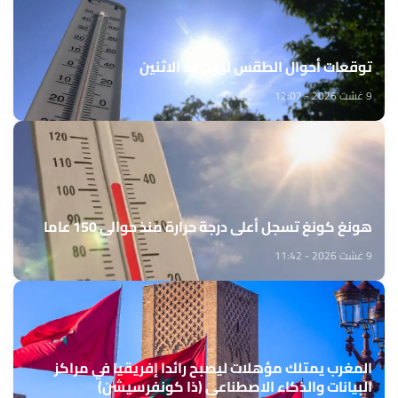
توقعات أحوال الطقس ليوم غد الاثنين
9 غشت 2026 - 12:07
هونغ كونغ تسجل أعلى درجة حرارة منذ حوالي 150 عاما
9 غشت 2026 - 11:42
المغرب يمتلك مؤهلات ليصبح رائدا إفريقيا في مراكز
البيانات والذكاء الاصطناعي (ذا كونفرسيشن)