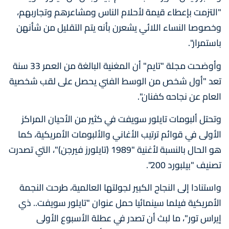
"التزمت بإعطاء قيمة لأحلام الناس ومشاعرهم وتجاربهم،
وخصوصا النساء اللائي يشعرن بأنه يتم التقليل من شأنهن
باستمرار".
وأوضحت مجلة "تايم" أن المغنية البالغة من العمر 33 سنة
تعد "أول شخص من الوسط الفني يحصل على لقب شخصية
العام عن نجاحه كفنان".
وتحتل ألبومات تايلور سويفت في كثير من الأحيان المراكز
الأولى في قوائم ترتيب الأغاني والألبومات الأمريكية، كما
هو الحال بالنسبة لأغنية "1989 (تايلورز فيرجن)"، التي تصدرت
تصنيف "بيلبورد 200".
واستنادا إلى النجاح الكبير لجولتها العالمية، طرحت النجمة
الأمريكية فيلما سينمائيا حمل عنوان "تايلور سويفت.. ذي
إيراس تور"، ما لبث أن تصدر في عطلة الأسبوع الأولى