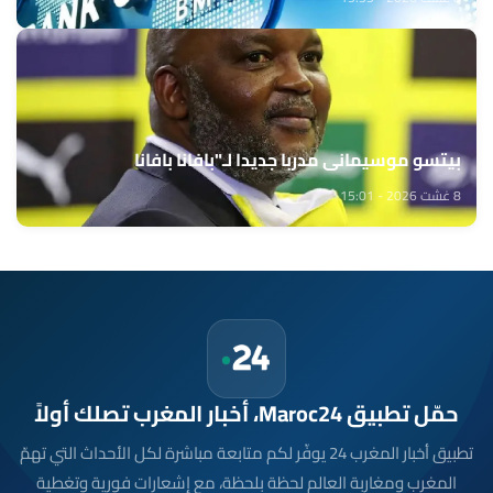
بيتسو موسيماني مدربا جديدا لـ"بافانا بافانا
8 غشت 2026 - 15:01
حمّل تطبيق Maroc24، أخبار المغرب تصلك أولاً
تطبيق أخبار المغرب 24 يوفّر لكم متابعة مباشرة لكل الأحداث التي تهمّ
المغرب ومغاربة العالم لحظة بلحظة، مع إشعارات فورية وتغطية