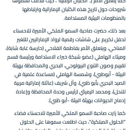
كما يتعلق الأمر بـ"الكثبان الرملية"، حيث قدمت لسموها
شروحات حول تاريخ هذه الكثبان الإماراتية وارتباطها
بالمنظومات البيئية المستدامة.
بعد ذلك، حضرت صاحبة السمو الملكي الأميرة للاحسناء
لحفل تكريم على شاشات رقمية لرواد الإماراتيين للتغير
المناخي، ويتعلق الأمر بفاطمة الفلاحي (حارسة غابة شابة)،
وميثاء الهاملي (عضو شبكة خبراء الاستدامة ورئيسة قسم
تقييم وصون التنوع البيولوجي، البحري والمحافظة بهيئة
البيئة - أبوطبي)، وشمسة الهاملي (مساعدة علمية في
الصيد البحري بأبو ظبي)، وآل شريف (عائلة إماراتية مربية
للنحل)، ومحمد الرميثي (رئيس وحدة المحافظة وإعادة
إدماج الحيوانات بهيئة البيئة -أبو ظبي).
كما زارت صاحبة السمو الملكي الأميرة للاحسناء فضاء
"الحلول المبتكرة"، حيث اطلعت سموها على الحلول