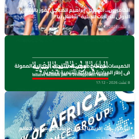
الكاميرون .. المغربي إبراهيم الصباحي يفوز بالسباق
الدولي للدراجات الجبلية "شانتال بيا"
8 غشت 2026 - 18:04
الخميسات ..افتتاح معرض للمنتوجات المجالية الممولة
في إطار المبادرة الوطنية للتنمية البشرية
8 غشت 2026 - 17:12
الناظور.. بنك إفريقيا يحتفي بزبنائه من مغاربة العالم
8 غشت 2026 - 15:35